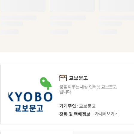
교보문고
꿈을 피우는 세상, 인터넷 교보문고
입니다.
가게주인 :
교보문고
전화 및 택배정보