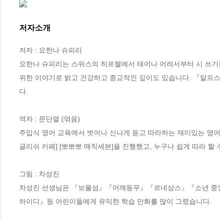
저자소개
저자 : 요한나 슈피리

요한나 슈피리는 스위스의 히르첼에서 태어나 어려서부터 시 쓰기를
위한 이야기로 밝고 건강하고 종교적인 깊이도 있습니다. 『알프스
다.

역자 : 문단열 (엮음)

주입식 영어 교육에서 벗어나 신나게 듣고 따라하는 재미있는 영어
글리쉬 카페] [뽀뽀뽀 매직세븐]을 진행했고, 누구나 쉽게 따라 할 
그림 : 차성진

차성진 선생님은 『보물섬』『어깨동무』『르네상스』『소년 중앙』
하이디』등 어린이들에게 유익한 학습 만화를 많이 그렸습니다.