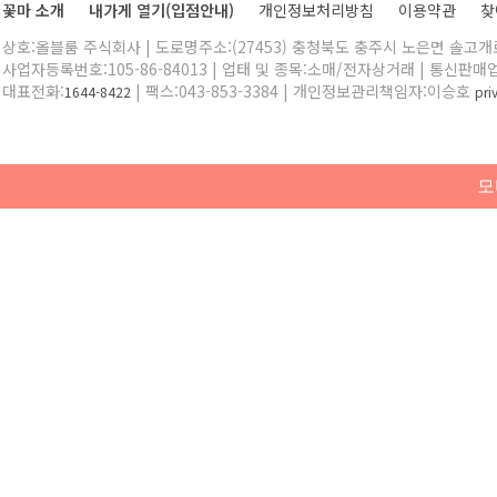
꽃마 소개
내가게 열기(입점안내)
개인정보처리방침
이용약관
찾
상호:올블룸 주식회사 | 도로명주소:(27453) 충청북도 충주시 노은면 솔고개로 
사업자등록번호:105-86-84013 | 업태 및 종목:소매/전자상거래 | 통신판매
대표전화:
| 팩스:043-853-3384 | 개인정보관리책임자:이승호
1644-8422
pr
모