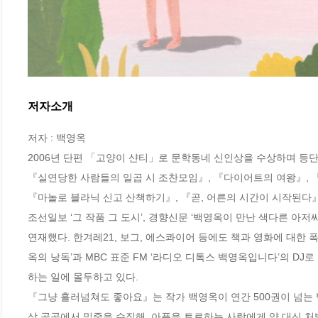
저자소개
저자 : 백영옥

2006년 단편 「고양이 샨티」로 문학동네 신인상을 수상하며 등단,
『실연당한 사람들의 일곱 시 조찬모임』, 『다이어트의 여왕』, 
『마놀로 블라닉 신고 산책하기』, 『곧, 어른의 시간이 시작된다』,
조선일보 ‘그 작품 그 도시’, 경향신문 ‘백영옥이 만난 색다른 아저씨’
연재했다. 한겨레21, 보그, 에스콰이어 등에도 책과 영화에 대한 폭
옥의 낭독’과 MBC 표준 FM ‘라디오 디톡스 백영옥입니다’의 D
하는 일에 몰두하고 있다.

『그냥 흘러넘쳐도 좋아요』는 작가 백영옥이 연간 500권이 넘는 
상 곳곳에서 밑줄을 수집해, 아픔을 토로하는 사람에게 약 대신 처방