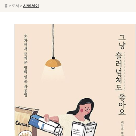
>
>
홈
도서
시/에세이