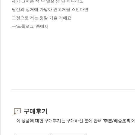
제가 그어온 책 속 밑줄 중 단 하나라도 

당신의 상처에 가닿아 연고처럼 스민다면 

그것으로 저는 정말 기쁠 거예요.

―‘프롤로그’ 중에서
구매후기
이 상품에 대한 구매후기는 구매하신 분에 한해
에
'주문/배송조회'