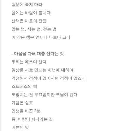
행운에 속지 마라 

삶에는 바람이 붑니다 

산책은 마음의 관광 

앉는 법, 서는 법, 걷는 법 

이 작은 책은 언제나 나보다 크다 

- 마음을 다해 대충 산다는 것
우리는 애쓰며 산다 

일상을 시로 만드는 마법에 대하여 

걱정해서 걱정이 없어지면 걱정이 없겠네 

스트레스의 힘

도망치는 건 부끄럽지만 도움이 된다 

가끔은 쉼표

인생을 바꾼 2분 

틈, 바람이 지나가는 길

어른의 맛 
