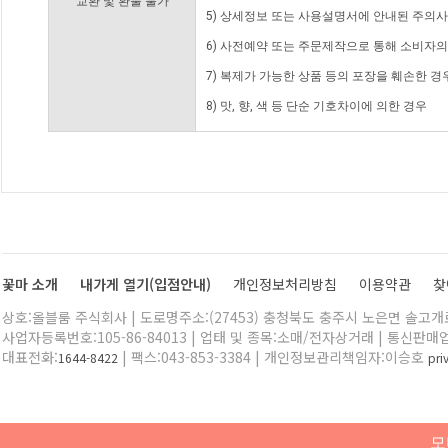
교환 및 환불 불가
5) 상세정보 또는 사용설명서에 안내된 주의사
6) 사전예약 또는 주문제작으로 통해 소비자
7) 복제가 가능한 상품 등의 포장을 훼손한 경
8) 맛, 향, 색 등 단순 기호차이에 의한 경우
꽃마 소개
내가게 열기(입점안내)
개인정보처리방침
이용약관
찾
상호:올블룸 주식회사 | 도로명주소:(27453) 충청북도 충주시 노은면 솔고개로 
사업자등록번호:105-86-84013 | 업태 및 종목:소매/전자상거래 | 통신판매
대표전화:
| 팩스:043-853-3384 | 개인정보관리책임자:이승호
1644-8422
pr
모