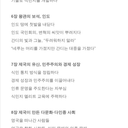
기술로 식민지를 개발하다 

6장 왕관의 보석, 인도
인도 땅에 첫발을 내딛다 

인도 국민회의, 변혁의 씨앗이 뿌려지다 

간디의 빛과 그늘, “두려워하지 말라” 

“네루는 머리를 가졌지만 간디는 대중을 가졌다” 

7장 제국의 유산, 민주주의와 경제 성장
식민 통치 방식을 정립하다 

경제 성장과 민주주의를 이끌어내다 

인류 문명을 주도한다는 자부심 

식민지 엘리트 교육에 주력하다 

8장 제국이 만든 다문화·다인종 사회
영국을 떠나간 사람들 
