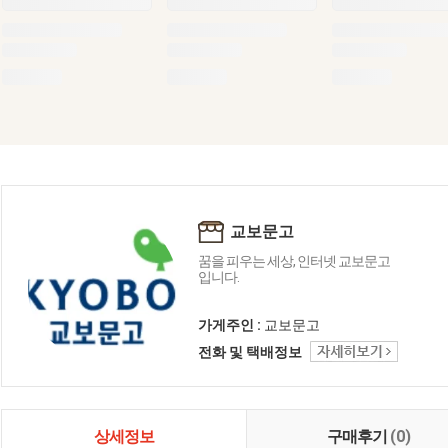
교보문고
꿈을 피우는 세상, 인터넷 교보문고
입니다.
가게주인 :
교보문고
전화 및 택배정보
상세정보
구매후기
(0)