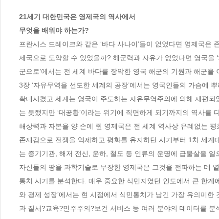
21세기 대한민국은 영제국의 역사에서

무엇을 배워야 하는가?
프란시스 드레이크와 같은 ‘바다 사나이’들이 없었다면 영제국은 존
제국으로 도약할 수 있었을까? 해군력과 자유가 없었다면 영국을 ‘
군으로’에서는 전 세계 바다를 장악한 영국 해군의 기원과 해군을 이
3장 ‘자유무역을 선도한 세계의 공장’에서는 영국인들의 가슴에 뿌
확대시켰고 세계는 영국이 주도하는 자유무역주의에 의해 재편되었
는 듯했지만 ‘대공황’이라는 위기에 직면하게 되기까지의 역사를 다룬
해상력과 자본을 양 손에 쥔 영제국은 전 세계 역사상 유례없는 평화
존재감으로 전쟁을 억제하고 평화를 유지하던 시기부터 1차 세계대
는 증기기관, 해저 전신, 운하, 철도 등 인류의 운명에 급물살을 일
자신들의 땅을 과학기술로 무장한 영제국은 그것을 전파하는 데 열을 
통치 시기를 분석한다. 매우 중요한 식민지였던 인도에서 큰 한계에
와 경제 성장’에서는 현 시점에서 식민통치가 남긴 가장 유의미한
과 질서?교육?민주주의?보건 서비스 등 여러 분야의 데이터를 분석한