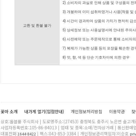
2) 소비자의 과실로 인해 상품 및 구성품의 
3) 개봉하여 이미 섭취하였거나 사용(착용 및 
4) 시간이 경과하여 상품의 가치가 현저히 감
교환 및 환불 불가
5) 상세정보 또는 사용설명서에 안내된 주의사
6) 사전예약 또는 주문제작으로 통해 소비자
7) 복제가 가능한 상품 등의 포장을 훼손한 경
8) 맛, 향, 색 등 단순 기호차이에 의한 경우
꽃마 소개
내가게 열기(입점안내)
개인정보처리방침
이용약관
찾
상호:올블룸 주식회사 | 도로명주소:(27453) 충청북도 충주시 노은면 솔고개로 
사업자등록번호:105-86-84013 | 업태 및 종목:소매/전자상거래 | 통신판매
대표전화:
| 팩스:043-853-3384 | 개인정보관리책임자:이승호
1644-8422
pr