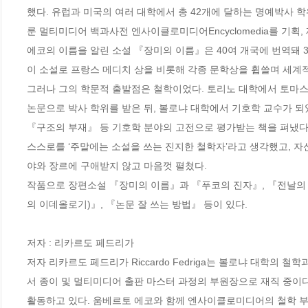
했다. 유럽과 미국의 여러 대학에서 총 42개에 달하는 명예박사 
룬 멀티미디어 백과사전 엔사이클로미디어Encyclomedia를 기획, 
에코의 이름을 알린 소설 『장미의 이름』은 40여 개국에 번역돼 3
이 소설로 프랑스 메디치 상을 비롯해 각종 문학상을 휩쓸며 세계적
그러나 그의 학문적 출발점은 철학이었다. 토리노 대학에서 토마스
논문으로 박사 학위를 받은 뒤, 볼로냐 대학에서 기호학 교수가 되었
『구조의 부재』 등 기호학 분야의 고전으로 평가받는 책을 펴냈다
스스로를 ‘주말에는 소설을 쓰는 진지한 철학자’라고 생각했고, 자
야와 장르에 구애받지 않고 마음껏 펼쳤다.

작품으로 장편소설 『장미의 이름』과 『푸코의 진자』, 『전날의 
의 이데올로기)』, 『논문 잘 쓰는 방법』 등이 있다.

저자 : 리카르도 페드리가

저자 리카르도 페드리가 Riccardo Fedriga는 볼로냐 대학의
서 종이 및 멀티미디어 출판 마스터 과정의 부원장으로 재직 중이다.
활동하고 있다. 움베르토 에코와 함께 엔사이클로미디어의 철학 부