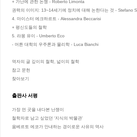
+ 가난에 관한 논쟁 - Roberto Limonta

권력의 이미지: 13~14세기에 정치에 대해 논한다는 것 - Stefano Sim
4. 마이스터 에크하르트 - Alessandra Beccarisi

+ 평신도들의 철학

5. 라몽 유이 - Umberto Eco

- 머튼 대학의 우주론과 물리학 - Luca Bianchi

역자의 글 깊이의 철학, 넓이의 철학

참고 문헌

찾아보기
출판사 서평
가장 먼 곳을 내다본 난쟁이

철학자로 남고 싶었던 ‘지식의 박물관’

움베르토 에코가 안내하는 경이로운 사유의 역사
