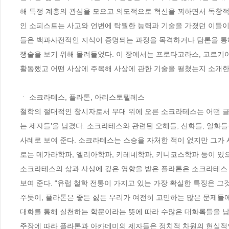
해 특정 계층의 관심을 모으고 의도적으로 혁신을 꾀하면서 독창적
인 소피스트는 사고와 언변에 탁월한 능력과 기술을 가졌던 이들
들은 백과사전적인 지식이 증명되는 과정을 목격하거나 담론을 통해
쟁술을 보기 위해 몰려들었다. 이 장에서는 프로타고라스, 고르기아
활동했고 어떤 사상에 주목해 사상에 관한 기술을 펼쳤는지 소개한다
ㆍ 소크라테스, 플라톤, 아리스토텔레스 

철학의 절대적인 창시자로서 무대 위에 오른 소크라테스는 어떤 글도
는 제자들’을 남겼다. 소크라테스와 관련된 오해들, 신화들, 일화
사례로 보여 준다. 소크라테스는 스승을 자처한 적이 없지만 그가 
로는 메가라학파, 엘리아학파, 키레네학파, 키니코스학파 등이 있으며
소크라테스의 삶과 사상에 깊은 영향을 받은 플라톤은 소크라테스 
보여 준다. “유럽 철학 전통이 가지고 있는 가장 확실한 특징은 
주듯이, 플라톤은 좋든 싫든 우리가 여전히 고민하는 많은 문제들
대화를 통해 실천하는 학문이라는 뜻에 따라 수많은 대화록들을 남
주장에 따라 플라톤과 아카데미의 제자들은 정치적 차원의 현실적인