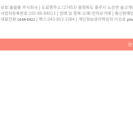
상호:올블룸 주식회사 | 도로명주소:(27453) 충청북도 충주시 노은면 솔고개로 
사업자등록번호:105-86-84013 | 업태 및 종목:소매/전자상거래 | 통신판매
대표전화:
| 팩스:043-853-3384 | 개인정보관리책임자:이승호
1644-8422
pr
모