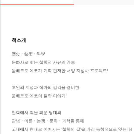
책소개
歷史ㆍ藝術ㆍ科學 

문화사로 엮은 철학적 사유의 계보

움베르토 에코가 기획 편저한 서양 지성사 프로젝트!

초인의 지성과 작가의 감각을 겸비한

움베르토 에코의 철학 이야기!

철학에서 싹을 틔운 당대의 

관념ㆍ이론ㆍ논쟁ㆍ문화ㆍ과학을 통해

고대에서 현대로 이어지는 ‘철학의 길’을 가장 독창적으로 잇는다!
