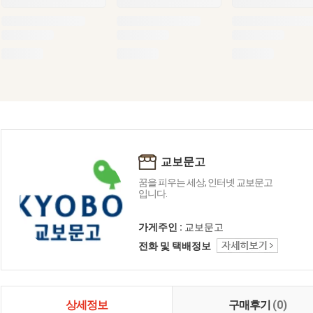
교보문고
꿈을 피우는 세상, 인터넷 교보문고
입니다.
가게주인 :
교보문고
전화 및 택배정보
상세정보
구매후기
(0)