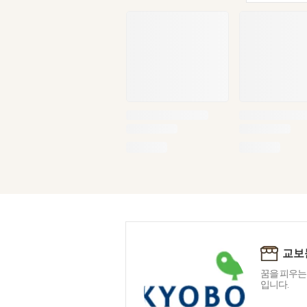
교보
꿈을 피우는
입니다.