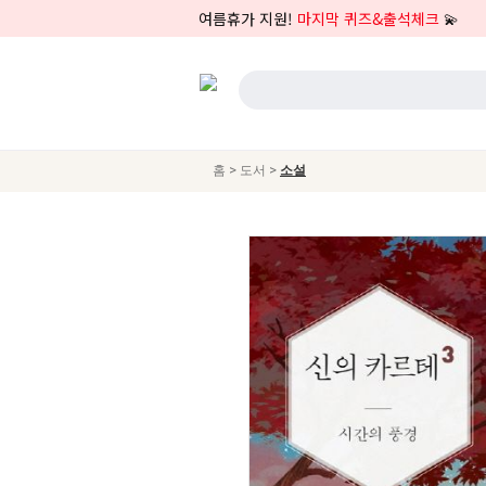
여름휴가 지원!
마지막 퀴즈&출석체크
💫
>
>
홈
도서
소설