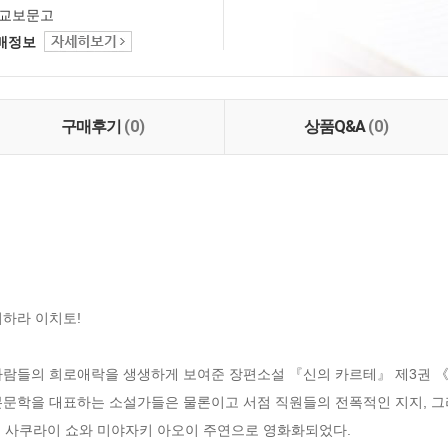
교보문고
택배정보
구매후기
(0)
상품Q&A
(0)
하라 이치토!

사람들의 희로애락을 생생하게 보여준 장편소설 『신의 카르테』 제3권 《시
본문학을 대표하는 소설가들은 물론이고 서점 직원들의 전폭적인 지지, 그
4년에 사쿠라이 쇼와 미야자키 아오이 주연으로 영화화되었다.
