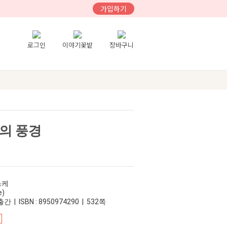
가입하기
로그인
이야기꽃밭
장바구니
간의 풍경
스케
e)
간 | ISBN : 8950974290 | 532쪽