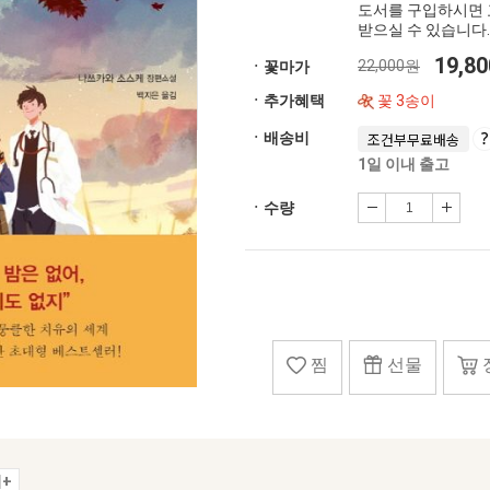
도서를 구입하시면 
받으실 수 있습니다.
19,8
22,000원
ㆍ꽃마가
ㆍ추가혜택
꽃 3송이
ㆍ배송비
조건부무료배송
1일 이내 출고
ㆍ수량
찜
선물
+