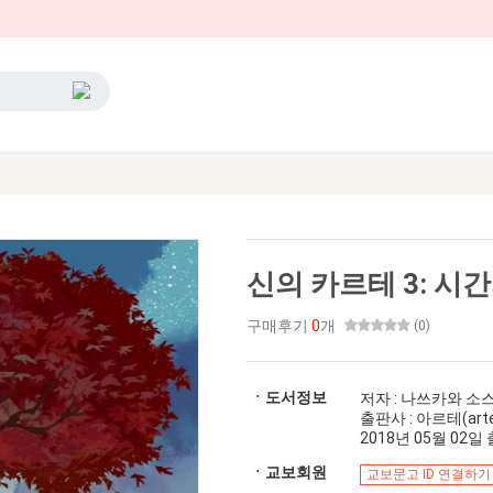
신의 카르테 3: 시
구매후기
0
개
(0)
ㆍ도서정보
저자 : 나쓰카와 소
출판사 : 아르테(art
2018년 05월 02일 출
ㆍ교보회원
교보문고 ID 연결하기