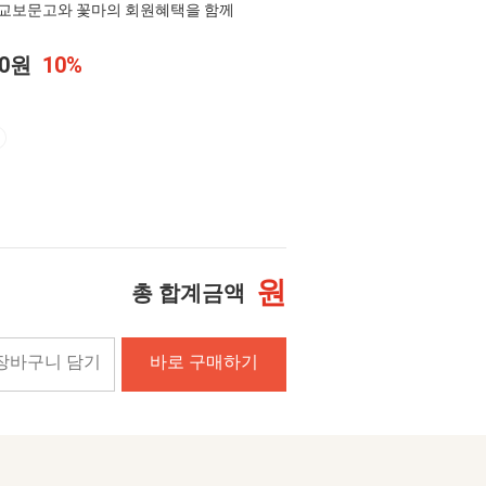
교보문고와 꽃마의 회원혜택을 함께
00원
10%
원
총 합계금액
장바구니 담기
바로 구매하기