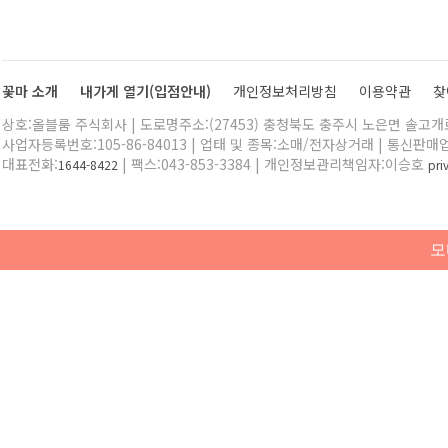
꽃마 소개
내가게 열기(입점안내)
개인정보처리방침
이용약관
찾
상호:올블룸 주식회사 | 도로명주소:(27453) 충청북도 충주시 노은면 솔고개로 
사업자등록번호:105-86-84013 | 업태 및 종목:소매/전자상거래 | 통신판매
대표전화:
| 팩스:043-853-3384 | 개인정보관리책임자:이승호
1644-8422
pr
모