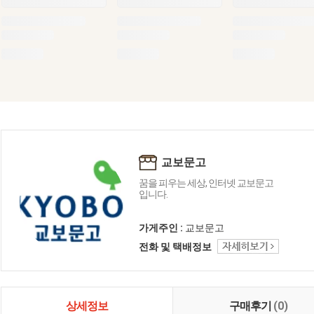
교보문고
꿈을 피우는 세상, 인터넷 교보문고
입니다.
가게주인 :
교보문고
전화 및 택배정보
상세정보
구매후기
(0)