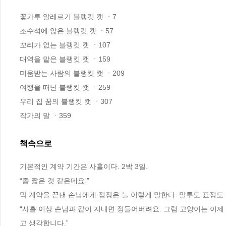
꽃가루 알레르기 블랭킷 캣 ㆍ7

조수석에 앉은 블랭킷 캣 ㆍ57

꼬리가 없는 블랭킷 캣 ㆍ107

대역을 맡은 블랭킷 캣 ㆍ159

미움받는 사람의 블랭킷 캣 ㆍ209

여행을 떠난 블랭킷 캣 ㆍ259

우리 집 꿈의 블랭킷 캣 ㆍ307

작가의 말 ㆍ359
책속으로
기본적인 계약 기간은 사흘이다. 2박 3일.
“좀 짧은 것 같은데요.”
막 계약을 끝낸 손님에게 점장은 늘 이렇게 말한다. 말투도 표정
“사흘 이상 손님과 같이 지내면 정들어버려요. 그럼 고양이는 이제
고 생각합니다.”