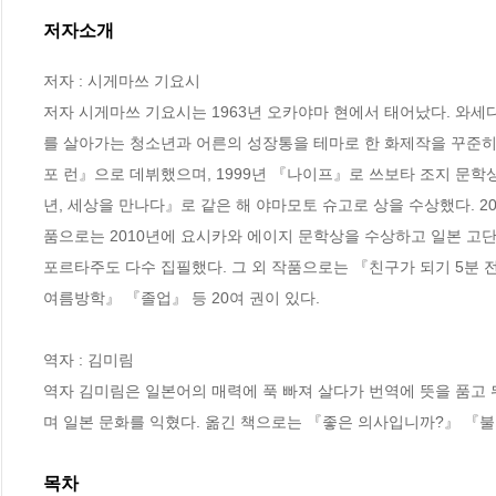
저자소개
저자 : 시게마쓰 기요시

저자 시게마쓰 기요시는 1963년 오카야마 현에서 태어났다. 와
를 살아가는 청소년과 어른의 성장통을 테마로 한 화제작을 꾸준히 
포 런』으로 데뷔했으며, 1999년 『나이프』로 쓰보타 조지 문
년, 세상을 만나다』로 같은 해 야마모토 슈고로 상을 수상했다. 2
품으로는 2010년에 요시카와 에이지 문학상을 수상하고 일본 고단
포르타주도 다수 집필했다. 그 외 작품으로는 『친구가 되기 5분
여름방학』 『졸업』 등 20여 권이 있다.

역자 : 김미림

역자 김미림은 일본어의 매력에 푹 빠져 살다가 번역에 뜻을 품고
며 일본 문화를 익혔다. 옮긴 책으로는 『좋은 의사입니까?』 『불
목차