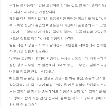
구매는 불가능하다. 같은 고양이를 빌리는 것도 안 된다. 원칙적으
“어디까지나 대여만 가능합니다.”
규정을 다시 확인시킬 때의 조용하지만 딱딱한 목소리도 똑같다. 비
부 더하면 점장의 본업인 애완동물 대여점에서 순혈종의 새끼 고양
그럼에도 고양이 대여 신청이 끊이질 않는다. 일곱 마리의 고양이들
새로운 집으로 향한다. 사흘 한정이긴 하지만.
빌릴 때는 화장실과 사료가 딸려간다. 애완동물 대여점에서 준비한 사
안 된다고 점장은 강조한다.
“양파는 고양이의 혈액에 치명적인 독성을 일으킵니다. 적혈구가 파
심한 경우 피부염으로 발전해서 그대로 두면 그 부분이 떨어져 나갈
내장을 찌르면 큰일 나니까요.”
메모를 하는 손님, 놀란 얼굴로 맞장구를 치는 손님, 조용히 고개를
각양각색이다. 즉 손님에 따라 고양이를 키운 경험이 완전히 다르
처음 고양이를 키우는 손님에게도 점장은 망설임 없이 고양이를 빌려
“고양이와 함께 자는 건 안 됩니다. 잘 때는 꼭 이 바구니에 넣어야
하시면 안 되고요.”