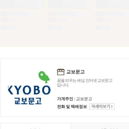
교보문고
꿈을 피우는 세상, 인터넷 교보문고
입니다.
가게주인 :
교보문고
전화 및 택배정보