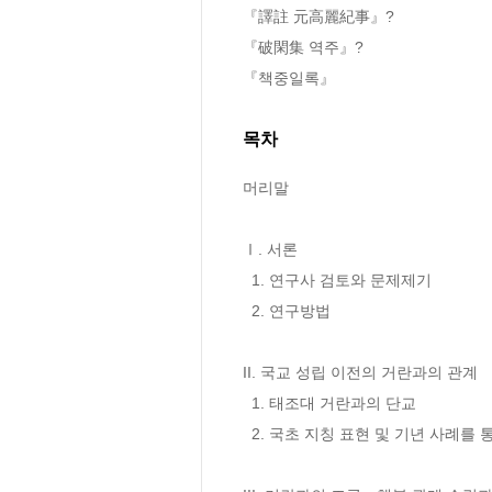
『譯註 元高麗紀事』?

『破閑集 역주』?

『책중일록』
목차
머리말

Ⅰ. 서론 

  1. 연구사 검토와 문제제기 

  2. 연구방법 

II. 국교 성립 이전의 거란과의 관계 

  1. 태조대 거란과의 단교 

  2. 국초 지칭 표현 및 기년 사례를 통해 본 고려의 對거란 인식 
