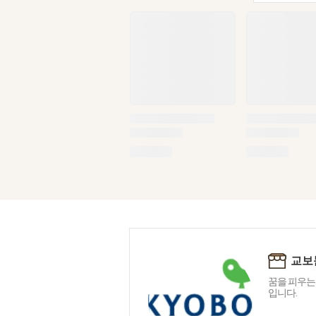
교보
꿈을 피우는
입니다.