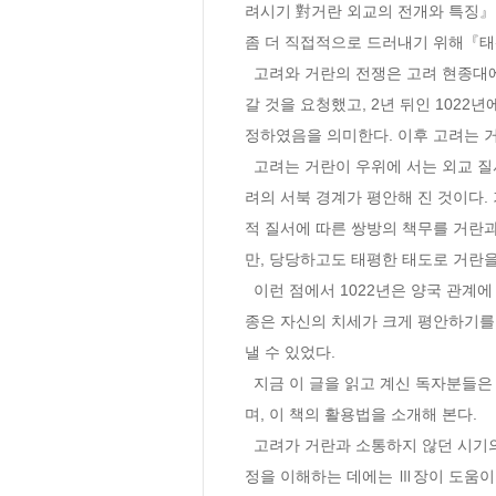
려시기 對거란 외교의 전개와 특징』
좀 더 직접적으로 드러내기 위해『태
  고려와 거란의 전쟁은 고려 현종대에 종식되었다. 1020년, 고려는 거란에 사신을 보내어 전쟁을 끝내고 예전처럼 평화로운 조공책봉질서를 이어
갈 것을 요청했고, 2년 뒤인 102
정하였음을 의미한다. 이후 고려는 거
  고려는 거란이 우위에 서는 외교 질서를 수용하고 피책봉국으로서의 역할을 충실히 수행함으로써 최강국인 거란과의 충돌을 막을 수 있었다. 고
려의 서북 경계가 평안해 진 것이다
적 질서에 따른 쌍방의 책무를 거란
만, 당당하고도 태평한 태도로 거란을
  이런 점에서 1022년은 양국 관계에 있어 중요한 분기점이 될 것이다. 마침 이 해는 거란 성종이 太平연호를 채택한지 2년째 되는 해였다. 거란 성
종은 자신의 치세가 크게 평안하기를
낼 수 있었다.

  지금 이 글을 읽고 계신 독자분들은 아마도 여러 이유에서 이 책을 펼쳐 보고 계실 것이다. 이 두껍고 무거운 책을 펼쳐 주신 여러분께 감사를 드리
며, 이 책의 활용법을 소개해 본다.

  고려가 거란과 소통하지 않던 시기의 상황에 대해서는 Ⅱ장을 참고하기 바란다. 양국 간에 외교 관계가 수립되고 압록강이 양국의 地界가 되는 과
정을 이해하는 데에는 Ⅲ장이 도움이 