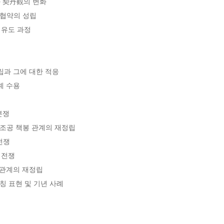
 契丹觀의 변화 

쟁 
