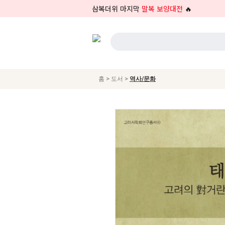
삼복더위 마지막
말복 보양대전
🔥
>
>
홈
도서
역사/문화