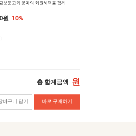
교보문고와 꽃마의 회원혜택을 함께
00원
10%
원
총 합계금액
장바구니 담기
바로 구매하기