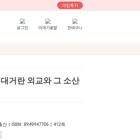
가입하기
로그인
이야기꽃밭
장바구니
 대거란 외교와 그 소산
간 | ISBN : 8949947706 | 412쪽