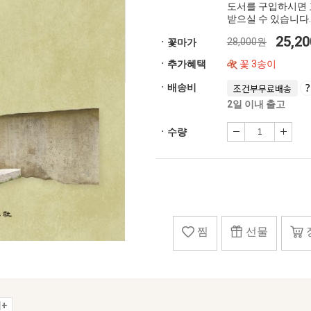
도서를 구입하시면 
받으실 수 있습니다.
25,2
28,000원
ㆍ꽃마가
ㆍ추가혜택
꽃 3송이
ㆍ배송비
조건부무료배송
2일 이내 출고
ㆍ수량
찜
선물
+