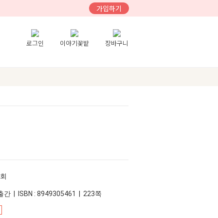
가입하기
로그인
이야기꽃밭
장바구니
구회
간 | ISBN : 8949305461 | 223쪽