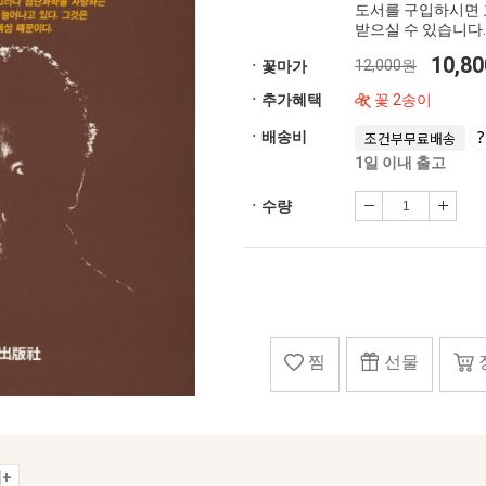
도서를 구입하시면 
받으실 수 있습니다.
10,8
12,000원
ㆍ꽃마가
ㆍ추가혜택
꽃 2송이
ㆍ배송비
조건부무료배송
1일 이내 출고
ㆍ수량
찜
선물
+