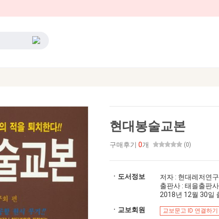
현대봉술교본
구매후기
0
개
(0)
ㆍ도서정보
저자 : 현대레저연
출판사 : 태을출판사
2018년 12월 30일 출
ㆍ교보회원
교보문고 ID 연결하기