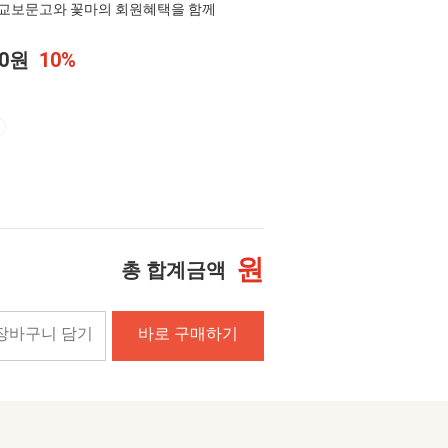
교보문고와 꽃마의 회원혜택을 함께
00원
10%
원
총 합계금액
장바구니 담기
바로 구매하기