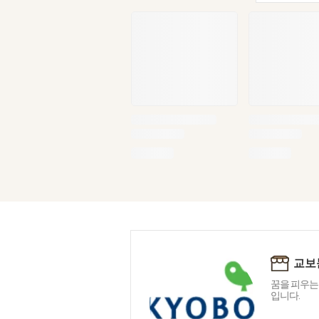
교보
꿈을 피우는
입니다.