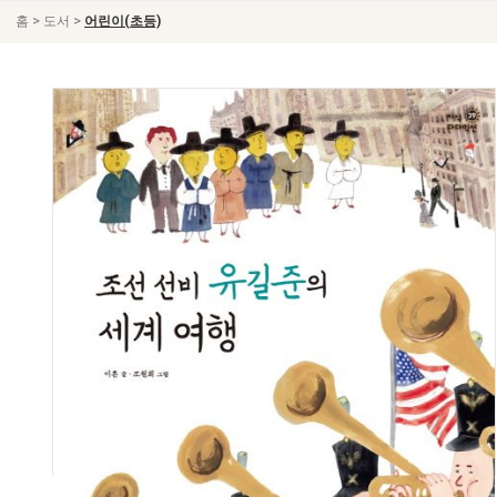
>
>
홈
도서
어린이(초등)