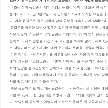
조선 시대 유길준의 세계 여행은 오늘날의 여행과 어떻게 달랐을까
 『조선 선비 유길준의 세계 여행』은 조선이 미국에 보낸 첫 공식 사절단인 보빙사의 수행원이자 『서유견문』의 저자인 유길준을 화자로 하는 여
행기이다. 1883년 9월 2일 미국 샌프란시스코에 도착한 유길준과 
다. 이후 유길준은 홀로 미국에 남아 공부를 계속하다가 1885년에
 유길준을 비롯한 보빙사 일행은 일본과 중국을 제외한 서구 세계를 여행한 첫 번째 여행객이었다. 하지만 이들의 세계 여행은 오늘날의 여행과는 
사뭇 달랐다. 이들은 미국과 유럽을 여행하며 서양의 앞선 문물을
문화적, 역사적 전통을 가진 자주 국가임을 세계에 알리고자 애썼다
는 서양이라는 낯선 세계에 대한 호기심과 두려움, 열망과 위축이 잘 
 이흔 작가는 『서유견문』를 비롯해 보빙사에 관한 각종 자료를 꼼꼼히 읽고 분석해서 보빙사의 여정은 물론이고 그 역사적 의미까지 자세히 짚어 
냈다. 그림은 『얼음소년』, 『혼자 가야 해』로 최근 가장 주목 받
화의 만남을 흥미진진하게 담아냈다. 갓을 쓰고 울긋불긋 화려한 
들의 모습이나 미국 대통령에게 큰절을 올리는 보빙사를 보며 당황
사를 쉽고 재미있게 만들어 준다.   

 본문 곳곳의 정보 박스에는 유길준의 『서유견문』을 인용해 내용의 정확성을 살렸으며, 면지의 세계 지도에서는 유길준의 여행 경로를 한눈에 파
악할 수 있다. 또한 권말에는 보빙사 파견의 의의를 비롯해 전기, 
다. 보빙사의 공사였던 민영익이 조선으로 돌아온 뒤 고종과 나눈 대