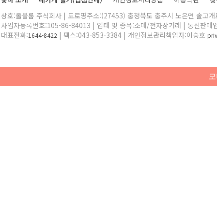
상호:올블룸 주식회사 | 도로명주소:(27453) 충청북도 충주시 노은면 솔고개로 
사업자등록번호:105-86-84013 | 업태 및 종목:소매/전자상거래 | 통신판매
대표전화:
| 팩스:043-853-3384 | 개인정보관리책임자:이승호
1644-8422
pr
모