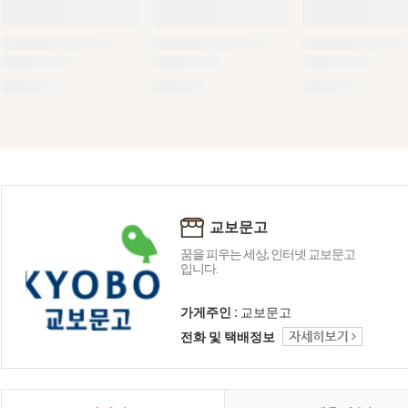
교보문고
꿈을 피우는 세상, 인터넷 교보문고
입니다.
가게주인 :
교보문고
전화 및 택배정보