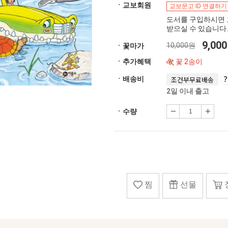
ㆍ교보회원
교보문고 ID 연결하기
도서를 구입하시면 
받으실 수 있습니다.
9,00
10,000원
ㆍ꽃마가
ㆍ추가혜택
꽃 2송이
ㆍ배송비
조건부무료배송
2일 이내 출고
ㆍ수량
찜
선물