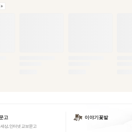
+
문고
이야기꽃밭
 세상, 인터넷 교보문고