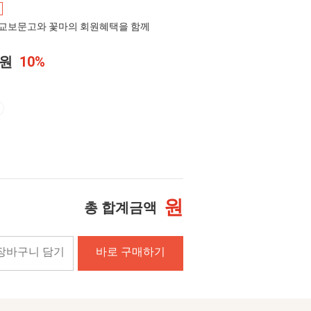
교보문고와 꽃마의 회원혜택을 함께
0원
10%
원
총 합계금액
장바구니 담기
바로 구매하기