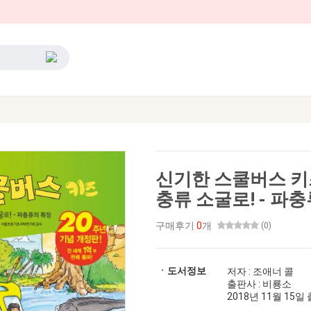
신기한 스쿨버스 키즈
충류 소굴로! - 파
구매후기
0
개
(0)
ㆍ도서정보
저자 : 조애너 콜
출판사 : 비룡소
2018년 11월 15일 출