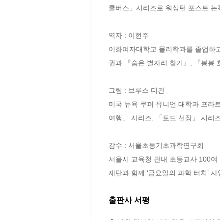
쿨버스」시리즈로 워싱턴 포스트 논픽션
역자 : 이현주

이화여자대학교 물리학과를 졸업하고,
권과 『숨은 별자리 찾기』, 『봉봉 
그림 : 브루스 디건

미국 뉴욕 쿠퍼 유니언 대학과 프라
여행」 시리즈, 「토드 선장」 시리즈
감수 : 서울초등기초과학연구회

서울시 교육청 관내 초등교사 100
재단과 함께 ‘금요일의 과학 터치’ 
출판사 서평