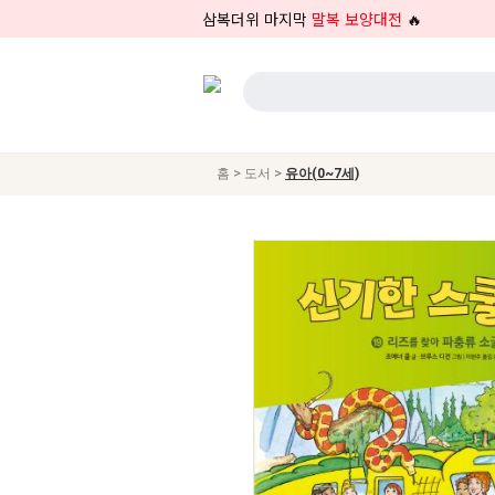
삼복더위 마지막
말복 보양대전
🔥
>
>
홈
도서
유아(0~7세)