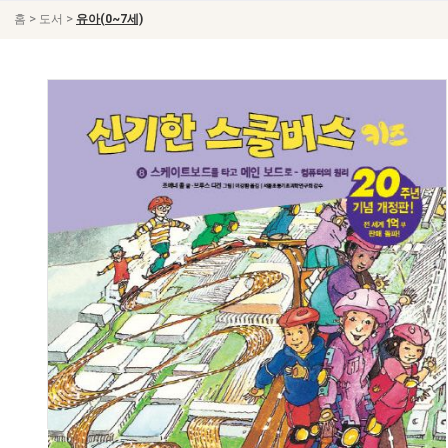
>
>
홈
도서
유아(0~7세)