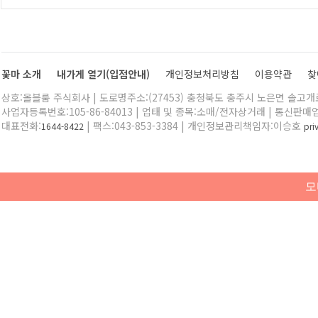
꽃마 소개
내가게 열기(입점안내)
개인정보처리방침
이용약관
찾
상호:올블룸 주식회사 | 도로명주소:(27453) 충청북도 충주시 노은면 솔고개로 
사업자등록번호:105-86-84013 | 업태 및 종목:소매/전자상거래 | 통신판매
대표전화:
| 팩스:043-853-3384 | 개인정보관리책임자:이승호
1644-8422
pr
모