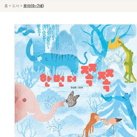
>
>
홈
도서
유아(0~7세)