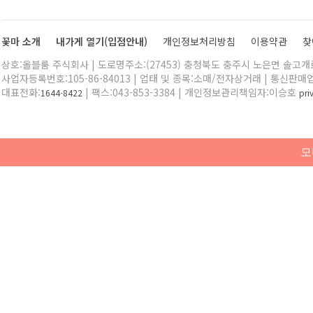
꽃마 소개
내가게 열기(입점안내)
개인정보처리방침
이용약관
찾
상호:올블룸 주식회사 | 도로명주소:(27453) 충청북도 충주시 노은면 솔고개로 
사업자등록번호:105-86-84013 | 업태 및 종목:소매/전자상거래 | 통신판매
대표전화:
| 팩스:043-853-3384 | 개인정보관리책임자:이승호
1644-8422
pr
모