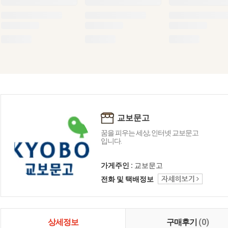
교보문고
꿈을 피우는 세상, 인터넷 교보문고
입니다.
가게주인 :
교보문고
전화 및 택배정보
상세정보
구매후기
(0)