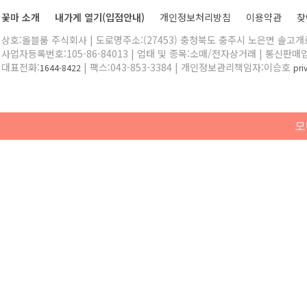
꽃마 소개
내가게 열기(입점안내)
개인정보처리방침
이용약관
찾
상호:올블룸 주식회사 | 도로명주소:(27453) 충청북도 충주시 노은면 솔고개로 
사업자등록번호:105-86-84013 | 업태 및 종목:소매/전자상거래 | 통신판매
대표전화:
| 팩스:043-853-3384 | 개인정보관리책임자:이승호
1644-8422
pr
모