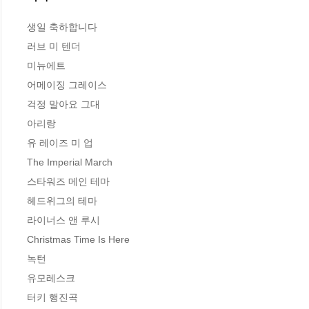
생일 축하합니다 

러브 미 텐더 

미뉴에트 

어메이징 그레이스 

걱정 말아요 그대

아리랑 

유 레이즈 미 업 

The Imperial March 

스타워즈 메인 테마 

헤드위그의 테마 

라이너스 앤 루시 

Christmas Time Is Here 

녹턴 

유모레스크 

터키 행진곡 
