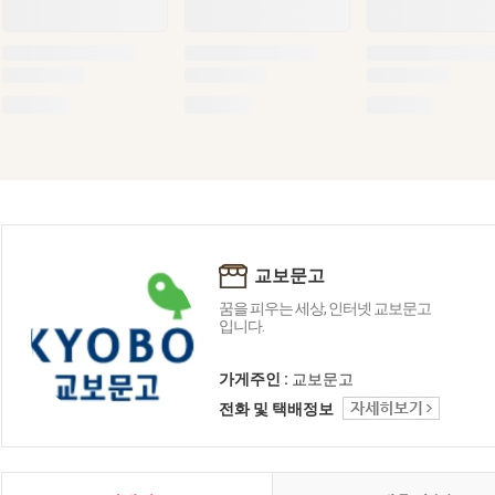
교보문고
꿈을 피우는 세상, 인터넷 교보문고
입니다.
가게주인 :
교보문고
전화 및 택배정보