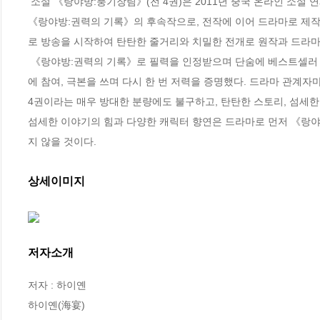
 소설 《랑야방:풍기장림》(전 4권)은 2011년 중국 온라인 소설 연재 사이트에서 폭발적인 인기를 끈 뒤 책으로 출간되어 서점가에 돌풍을 일으킨 
《랑야방:권력의 기록》의 후속작으로, 전작에 이어 드라마로 제작되
로 방송을 시작하여 탄탄한 줄거리와 치밀한 전개로 원작과 드라마
 《랑야방:권력의 기록》로 필력을 인정받으며 단숨에 베스트셀러 작가 반열에 올라선 젊은 여류 작가 하이옌은 전편의 인기에 힘입어 드라마 제작
에 참여, 극본을 쓰며 다시 한 번 저력을 증명했다. 드라마 관계자
4권이라는 매우 방대한 분량에도 불구하고, 탄탄한 스토리, 섬세한 플
섬세한 이야기의 힘과 다양한 캐릭터 향연은 드라마로 먼저 《랑야
지 않을 것이다.
상세이미지
저자소개
저자 : 하이옌

하이옌(海宴) 
