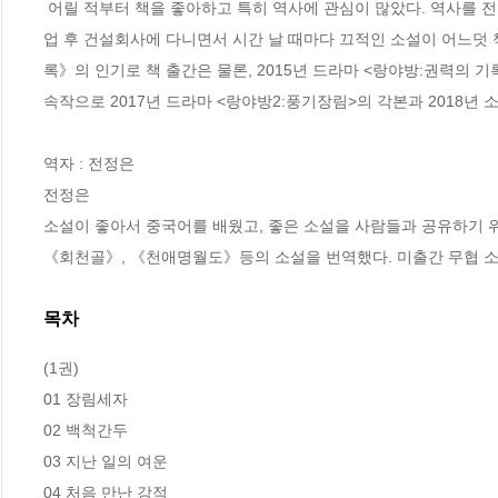
 어릴 적부터 책을 좋아하고 특히 역사에 관심이 많았다. 역사를 전공했으나, 졸업은 영문과로 했다. 고등학교 때부터 취미로 쓰기 시작해, 대학 졸
업 후 건설회사에 다니면서 시간 날 때마다 끄적인 소설이 어느덧 
록》의 인기로 책 출간은 물론, 2015년 드라마 <랑야방:권력의 
속작으로 2017년 드라마 <랑야방2:풍기장림>의 각본과 2018년
역자 : 전정은

전정은 

소설이 좋아서 중국어를 배웠고, 좋은 소설을 사람들과 공유하기 위
《회천골》, 《천애명월도》등의 소설을 번역했다. 미출간 무협 소
목차
(1권)

01 장림세자

02 백척간두

03 지난 일의 여운

04 처음 만난 강적
