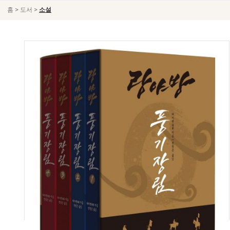
>
>
홈
도서
소설