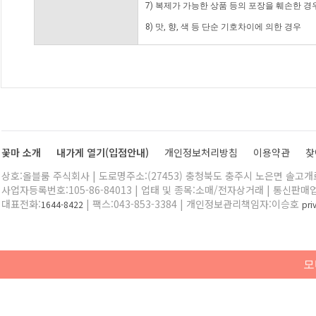
7) 복제가 가능한 상품 등의 포장을 훼손한 경
8) 맛, 향, 색 등 단순 기호차이에 의한 경우
꽃마 소개
내가게 열기(입점안내)
개인정보처리방침
이용약관
찾
상호:올블룸 주식회사 | 도로명주소:(27453) 충청북도 충주시 노은면 솔고개로 
사업자등록번호:105-86-84013 | 업태 및 종목:소매/전자상거래 | 통신판매
대표전화:
| 팩스:043-853-3384 | 개인정보관리책임자:이승호
1644-8422
pr
모