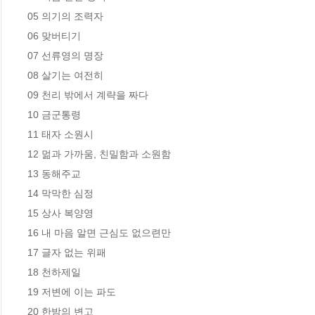
05 의기의 조력자

06 맞버티기

07 선류영의 명장

08 살기는 여전히

09 천리 밖에서 계략을 짜다

10 금군통령

11 태자 소원시

12 멂과 가까움, 친밀함과 소원함

13 동해주교

14 막막한 심정

15 상사 복양영

16 내 마음 알면 근심도 없으련만

17 글자 없는 위패

18 천하제일

19 저변에 이는 파도

20 한밤의 변고
