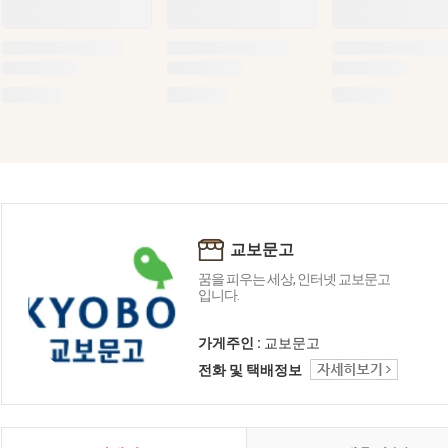
교보문고
꿈을 피우는 세상, 인터넷 교보문고
입니다.
가게주인 :
교보문고
전화 및 택배정보