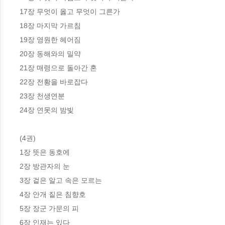
17장 무엇이 옳고 무엇이 그른가

18장 마지막 가르침

19장 영원한 헤어짐

20장 동해와의 밀약

21장 매령으로 돌아간 혼

22장 전황을 바로잡다 

23장 천생연분

24장 연못의 밤빛

(4권)

1장 뜻은 동호에

2장 방관자의 눈

3장 겉은 알고 속은 모르는

4장 안개 짙은 침향호

5장 장군 가문의 피

6장 인재는 있다
