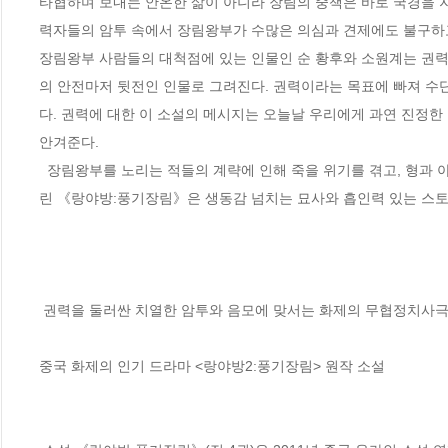
타협하며 보내는 안온한 삶이 아니라 장림의 중책은 바로 국경을 
력자들의 암투 속에서 장림왕부가 수많은 의심과 견제에도 불구하고
장림왕부 사람들의 대척점에 있는 인물인 순 황후와 소원계는 권력
의 안전마저 뒷전인 인물로 그려진다. 권력이라는 목표에 빠져 수
다. 권력에 대한 이 소설의 메시지는 오늘날 우리에게 과연 진정한
안겨준다.

  장림왕부를 노리는 적들의 계략에 인해 죽을 위기를 겪고, 형과 아버지를 잃은 소평정이 정적의 음모에 맞서 진정한 무장으로 성장하는 과정을 그
린 《랑야방:풍기장림》은 생동감 넘치는 묘사와 흡인력 있는 스토
 권력을 둘러싼 치열한 암투와 음모에 맞서는 화제의 무협정치사극

중국 화제의 인기 드라마 <랑야방2:풍기장림> 원작 소설
