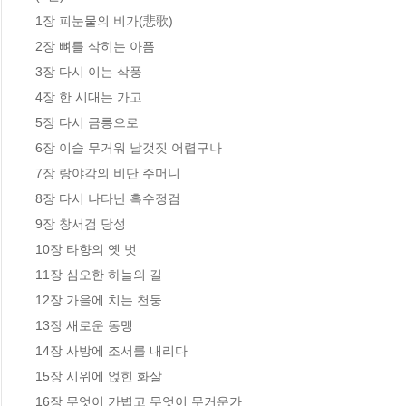
1장 피눈물의 비가(悲歌)

2장 뼈를 삭히는 아픔

3장 다시 이는 삭풍

4장 한 시대는 가고 

5장 다시 금릉으로

6장 이슬 무거워 날갯짓 어렵구나

7장 랑야각의 비단 주머니

8장 다시 나타난 흑수정검

9장 창서검 당성

10장 타향의 옛 벗

11장 심오한 하늘의 길

12장 가을에 치는 천둥

13장 새로운 동맹

14장 사방에 조서를 내리다

15장 시위에 얹힌 화살

16장 무엇이 가볍고 무엇이 무거운가 
