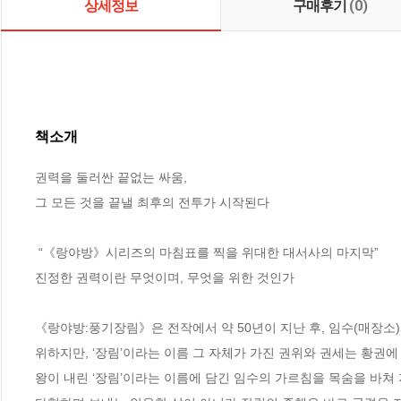
상세정보
구매후기
(0)
책소개
권력을 둘러싼 끝없는 싸움,

그 모든 것을 끝낼 최후의 전투가 시작된다

 “《랑야방》시리즈의 마침표를 찍을 위대한 대서사의 마지막”

진정한 권력이란 무엇이며, 무엇을 위한 것인가

《랑야방:풍기장림》은 전작에서 약 50년이 지난 후, 임수(매장소
위하지만, ‘장림’이라는 이름 그 자체가 가진 권위와 권세는 황권
왕이 내린 ‘장림’이라는 이름에 담긴 임수의 가르침을 목숨을 바쳐 