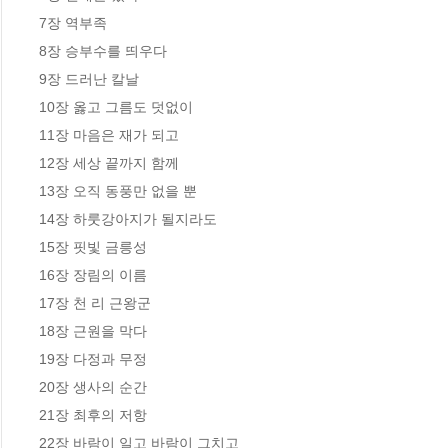
7장 역부족

8장 승부수를 띄우다

9장 드러난 칼날

10장 옳고 그름도 덧없이

11장 마음은 재가 되고

12장 세상 끝까지 함께

13장 오직 동풍만 없을 뿐

14장 하룻강아지가 될지라도

15장 핏빛 금릉성

16장 장림의 이름

17장 천 리 근왕군

18장 근원을 막다

19장 다정과 무정

20장 생사의 순간 

21장 최후의 저항

22장 바람이 일고 바람이 그치고