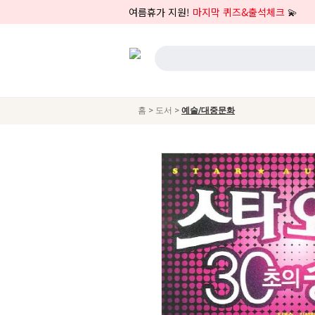
여름휴가 지원!
마지막 퀴즈&출석체크
💫
>
>
홈
도서
예술/대중문화