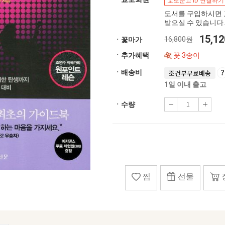
교보문고 ID 연결하기
도서를 구입하시면 
받으실 수 있습니다.
15,1
16,800원
ㆍ꽃마가
ㆍ추가혜택
꽃 3송이
ㆍ배송비
조건부무료배송
1일 이내 출고
ㆍ수량
찜
선물