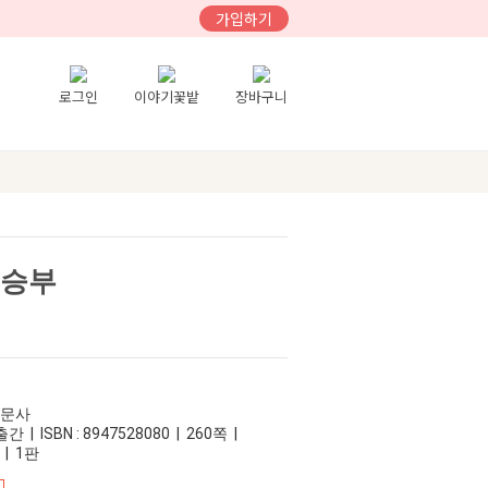
가입하기
로그인
이야기꽃밭
장바구니
 승부
신문사
 | ISBN : 8947528080 | 260쪽 |
 | 1판