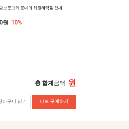
교보문고와 꽃마의 회원혜택을 함께
20원
10%
원
총 합계금액
장바구니 담기
바로 구매하기