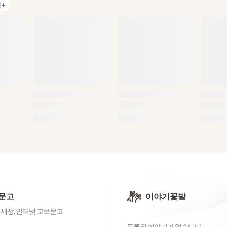
+
문고
이야기꽃밭
 세상, 인터넷 교보문고