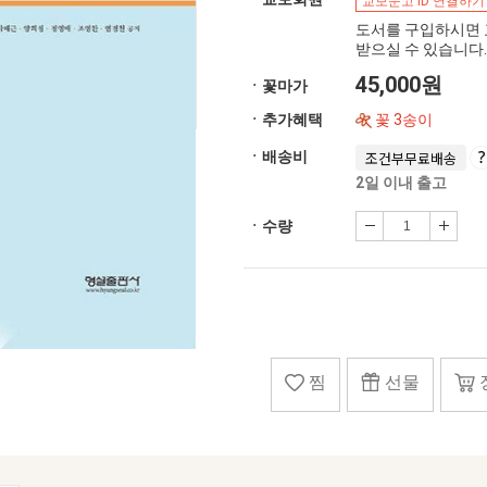
교보문고 ID 연결하기
도서를 구입하시면 
받으실 수 있습니다.
45,000원
ㆍ꽃마가
ㆍ추가혜택
꽃 3송이
ㆍ배송비
조건부무료배송
2일 이내 출고
ㆍ수량
찜
선물