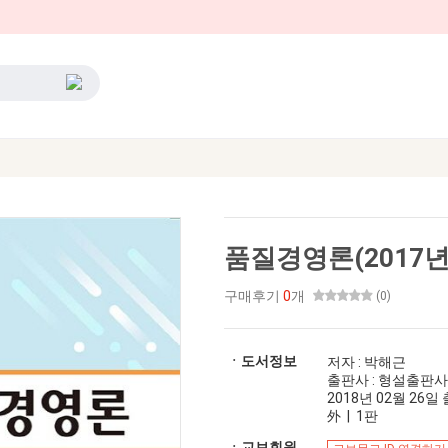
품질경영론(2017년 
구매후기
0
개
(0)
ㆍ도서정보
저자 : 박해근
출판사 : 형설출판사
2018년 02월 26일 출
外 | 1판
ㆍ교보회원