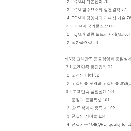
  2. TQM의 기본원리 75

  3. TQM 필수요소와 실천원칙 77

  4. TQM과 경영자의 리더십 기술 78

 2.3 TQM과 국가품질상 80

  1. TQM과 말콤 볼드리지상(Malcolm Baldrige award: MB상) 80

  2. 국가품질상 83

제3장 고객만족 품질경영과 품질설계 /
 3.1 고객만족 품질경영 92

  1. 고객의 이해 92

  2. 고객만족 모델과 고객만족경영(customer satisfaction management) 94

 3.2 고객만족 품질설계 101

  1. 품질과 품질특성 101

  2. 참 특성과 대응특성 102

  3. 품질의 사이클 104

  4. 품질기능전개(QFD: quality function deployment) 106
