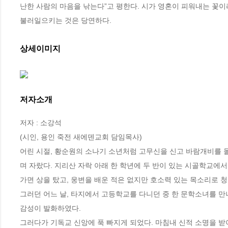
난한 사람의 마음을 낚는다”고 평한다. 시가 영혼이 피워내는 꽃이
불러일으키는 것은 당연하다.
상세이미지
저자소개
저자 : 소강석

(시인, 용인 죽전 새에덴교회 담임목사)

어린 시절, 황순원의 소나기 소년처럼 고무신을 신고 바람개비를 돌
며 자랐다. 지리산 자락 아래 한 학년에 두 반이 있는 시골학교에
가면 상을 탔고, 웅변을 배운 적은 없지만 호소력 있는 목소리로 청
그러던 어느 날, 타지에서 고등학교를 다니던 중 한 문학소녀를 만
감성이 발화하였다.

그러다가 기독교 신앙에 푹 빠지게 되었다. 마침내 신적 소명을 받