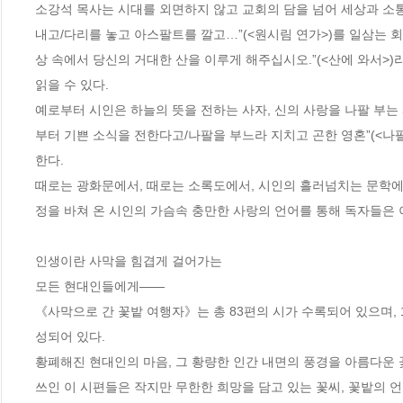
소강석 목사는 시대를 외면하지 않고 교회의 담을 넘어 세상과 소통
내고/다리를 놓고 아스팔트를 깔고…”(<원시림 연가>)를 일삼는 
상 속에서 당신의 거대한 산을 이루게 해주십시오.”(<산에 와서>
읽을 수 있다. 

예로부터 시인은 하늘의 뜻을 전하는 사자, 신의 사랑을 나팔 부는
부터 기쁜 소식을 전한다고/나팔을 부느라 지치고 곤한 영혼”(<나
한다. 

때로는 광화문에서, 때로는 소록도에서, 시인의 흘러넘치는 문학에 
정을 바쳐 온 시인의 가슴속 충만한 사랑의 언어를 통해 독자들은 이
인생이란 사막을 힘겹게 걸어가는

모든 현대인들에게――

《사막으로 간 꽃밭 여행자》는 총 83편의 시가 수록되어 있으며, 1장 ‘
성되어 있다. 

황폐해진 현대인의 마음, 그 황량한 인간 내면의 풍경을 아름다운 
쓰인 이 시편들은 작지만 무한한 희망을 담고 있는 꽃씨, 꽃밭의 