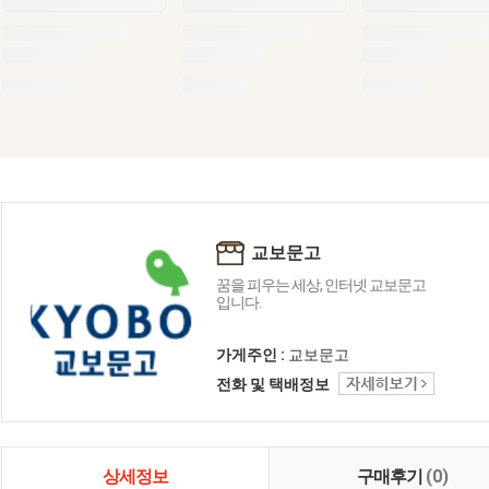
교보문고
꿈을 피우는 세상, 인터넷 교보문고
입니다.
가게주인 :
교보문고
전화 및 택배정보
상세정보
구매후기
(0)