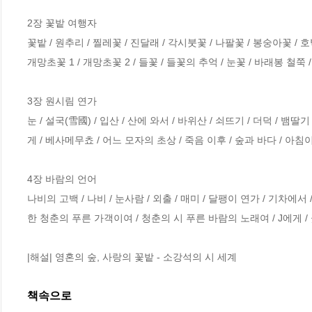
2장 꽃밭 여행자

꽃밭 / 원추리 / 찔레꽃 / 진달래 / 각시붓꽃 / 나팔꽃 / 봉숭아꽃 / 호박
개망초꽃 1 / 개망초꽃 2 / 들꽃 / 들꽃의 추억 / 눈꽃 / 바래봉 철쭉 /
3장 원시림 연가

눈 / 설국(雪國) / 입산 / 산에 와서 / 바위산 / 쇠뜨기 / 더덕 / 
게 / 베사메무쵸 / 어느 모자의 초상 / 죽음 이후 / 숲과 바다 / 아침이
4장 바람의 언어

나비의 고백 / 나비 / 눈사람 / 외출 / 매미 / 달팽이 연가 / 기차에서 /
한 청춘의 푸른 가객이여 / 청춘의 시 푸른 바람의 노래여 / J에게 /
|해설| 영혼의 숲, 사랑의 꽃밭 - 소강석의 시 세계
책속으로