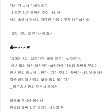
다시 저 녹색 산바람으로
내 영혼 깊은 곳까지 씻어 내리어
세상 속에서 당신의 거대한 산을 이루게 해주십시오.
- 3장 <원시림 연가> 중에서
출판사 서평
“그에게 시는 십자가다. 꽃을 피우는 십자가다. 

 이 시집의 행간 행간마다 십자가에 매달려 꽃씨를 뿌리는 

한 시인의 모습이 보인다.  그가 뿌리는 꽃씨가 사막에 떨어져 

결국 희망과 사랑의 꽃을 피워 올린다.” 

_ 정호승 시인의 추천사 중에서

회색빛 도시에 피어난

민들레 홀씨 같은 목가적 사랑과 꿈
