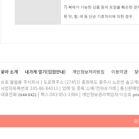
7) 복제가 가능한 상품 등의 포장을 훼손한 경
8) 맛, 향, 색 등 단순 기호차이에 의한 경우
꽃마 소개
내가게 열기(입점안내)
개인정보처리방침
이용약관
찾
상호:올블룸 주식회사 | 도로명주소:(27453) 충청북도 충주시 노은면 솔고개로 
사업자등록번호:105-86-84013 | 업태 및 종목:소매/전자상거래 | 통신판매
대표전화:
| 팩스:043-853-3384 | 개인정보관리책임자:이승호
1644-8422
pr
모