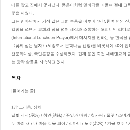
매를 맞고 집에서 쫓겨났다. 풍운아처럼 밑바닥을 떠돌며 절대 고독
꽃을 피웠다.

그는 맨바닥에서 기적 같은 교회 부흥을 이루어 4만 5천여 명의 
칼럼을 쓰면서 교회의 담을 넘어 세상과 소통하는 오피니언 리더로
(International Luncheon Prayer)에서 메시지를 전하는 등 
《꽃씨 심는 남자》(세종도서 문학나눔 선정)를 비롯하여 40여 
천문학대상, 국민훈장을 수상하였다. 현재 용인 죽전 새에덴교회 
는 창작 활동을 지속하고 있다.
목차
|들어가는 글| 

1장 그리움, 상처

달빛 서시(序詩) / 청연(淸緣) / 꽃잎과 바람 / 첫사랑 / 물꽃 / 소녀의 
두 마리 새 / 내 마음 강물 되어 / 심마니 / 노수(老水) / 겨울 호수 /