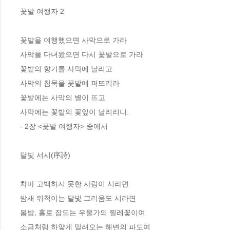
꽃밭 여행자 2
꽃밭을 여행했으면 사막으로 가라
사막을 다녀왔으면 다시 꽃밭으로 가라
꽃밭의 향기를 사막에 날리고
사막의 침묵을 꽃밭에 퍼뜨리라
꽃밭에는 사막의 별이 뜨고
사막에는 꽃밭의 꽃잎이 날리리니.
- 2장 <꽃밭 여행자> 중에서
달빛 서시(序詩)
차마 고백하지 못한 사랑이 시라면
밤새 뒤척이는 달빛 그리움도 시라면
봄밤, 홀로 잠드는 우물가의 찔레꽃이여
소금처럼 하얗게 밀려오는 해변의 파도여