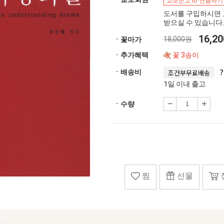
교보문고 ID 연결하기
도서를 구입하시면 
받으실 수 있습니다.
16,2
18,000원
ㆍ꽃마가
ㆍ추가혜택
꽃 3송이
ㆍ배송비
조건부무료배송
1일 이내 출고
ㆍ수량
찜
선물