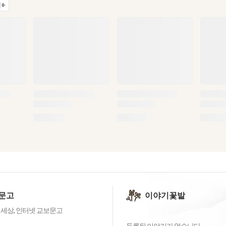
+
문고
이야기꽃밭
 세상, 인터넷 교보문고