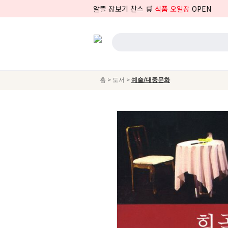
알뜰 장보기 찬스 🛒
식품 오일장
OPEN
>
>
홈
도서
예술/대중문화