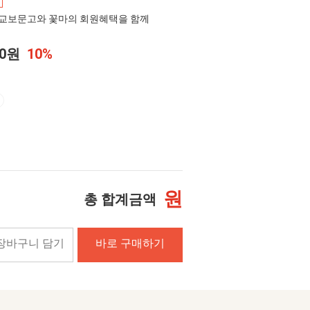
교보문고와 꽃마의 회원혜택을 함께
00원
10%
원
총 합계금액
장바구니 담기
바로 구매하기