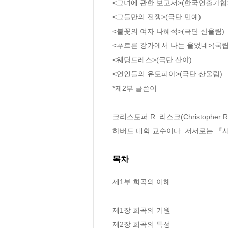
<그녀에 관한 보고서>(한국연출가협회
<그들만의 전쟁>(극단 민예)

<불꽃의 여자 나혜석>(극단 산울림)

<푸르른 강가에서 나는 울었네>(국립
<웨딩드레스>(극단 산야)

<연인들의 유토피아>(극단 산울림)

*제2부 글쓴이

크리스토퍼 R. 리스크(Christopher R. 
하버드 대학 교수이다. 저서로는 『시의 해석
목차
제1부 희곡의 이해

제1장 희곡의 기원

제2장 희곡의 특성
