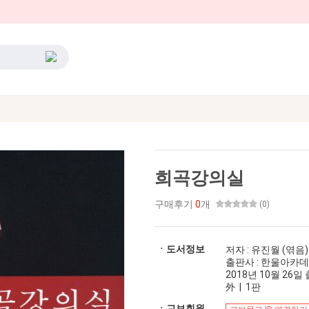
희곡강의실
구매후기
0
개
(0)
ㆍ도서정보
저자 : 유진월 (엮음)
출판사 : 한울아카
2018년 10월 26일 출
外 | 1판
ㆍ교보회원