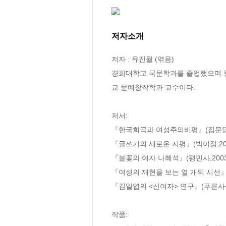
저자소개
저자 : 유진월 (엮음)

경희대학교 국문학과를 졸업했으며 동
교 문예창작학과 교수이다.

저서:

『한국희곡과 여성주의비평』(집문당,1
『글쓰기의 새로운 지평』(박이정,200
『불꽃의 여자 나혜석』(평민사,2003)
『여성의 재현을 보는 열 개의 시선』(집
『김일엽의 <신여자> 연구』(푸른사상,
작품:
