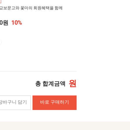
교보문고와 꽃마의 회원혜택을 함께
00원
10%
원
총 합계금액
장바구니 담기
바로 구매하기