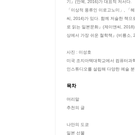
기』(안목, 2016)가 대표적 저서다.

「이상적 풍류인 이로고노미」, 「헤
씨, 2014)가 있다. 함께 저술한 
로 읽는 일본문화』(제이앤씨, 2018)
상에서 가장 쉬운 철학책』(비룡소, 200
사진 : 이성호

미국 조지아텍대학교에서 컴퓨터과학과
인스튜디오를 설립해 다양한 예술 분
목차
머리말

추천의 글

나만의 도쿄

일본 선물
