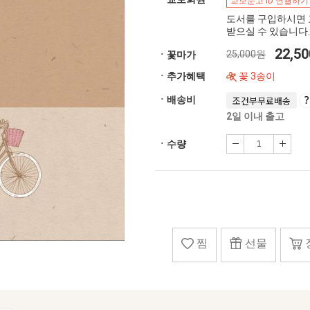
교보문고 ID 연결하기
도서를 구입하시면 
받으실 수 있습니다.
22,5
25,000원
ㆍ꽃마가
ㆍ추가혜택
꽃 3송이
ㆍ배송비
조건부무료배송
2일 이내 출고
ㆍ수량
찜
선물