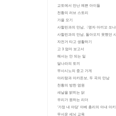
교토에서 만난 예쁜 아이들

천황의 러브 스토리

가을 모기

사할린과의 만남,〈명자 아끼꼬 쏘냐
사할린과의 만남, 돌아오지 못했던 사
자전거 타고 생활하기

고 3 엄마 보고서

해서는 안 되는 일

달나라의 토끼

무사시노의 중고 가게

아리랑과 아카돈보, 두 곡의 만남

천황의 방한 염원

새날을 밝히는 닭

우리가 원하는 리더

‘가정 내 야당’ 아베 총리의 아내 아키
무서운 세뇌 교육
