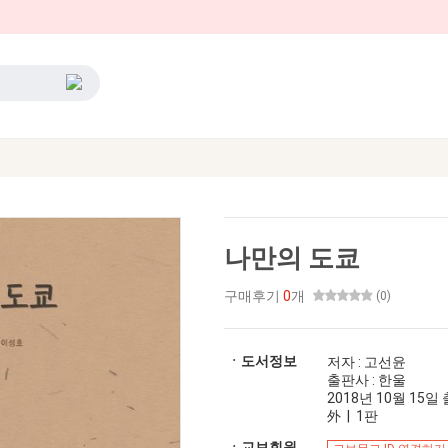
나만의 도쿄
구매후기
0
개
(0)
ㆍ도서정보
저자 : 고선윤
출판사 : 한울
2018년 10월 15일 출
外 | 1판
ㆍ교보회원