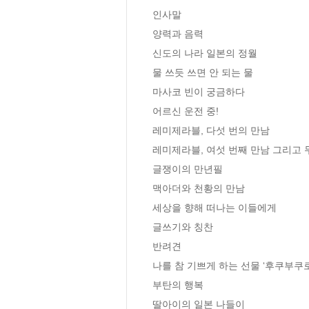
인사말

양력과 음력

신도의 나라 일본의 정월

물 쓰듯 쓰면 안 되는 물

마사코 빈이 궁금하다

어르신 운전 중!

레미제라블, 다섯 번의 만남

레미제라블, 여섯 번째 만남 그리고 
글쟁이의 만년필

맥아더와 천황의 만남

세상을 향해 떠나는 이들에게

글쓰기와 칭찬

반려견

나를 참 기쁘게 하는 선물 ‘후쿠부쿠로’
부탄의 행복

딸아이의 일본 나들이
