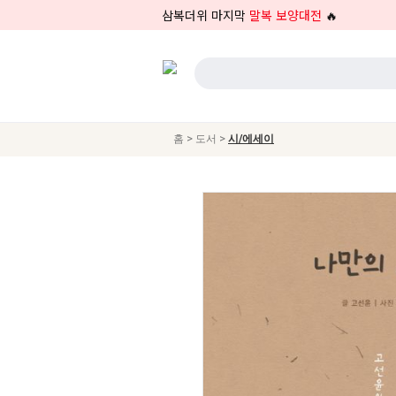
삼복더위 마지막
말복 보양대전
🔥
>
>
홈
도서
시/에세이