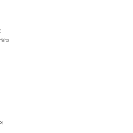
〉

람들

에
