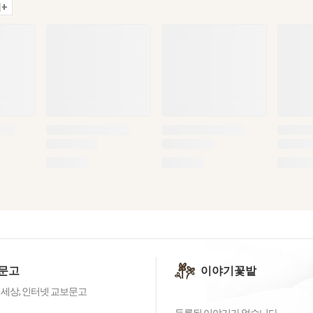
+
문고
이야기꽃밭
 세상, 인터넷 교보문고