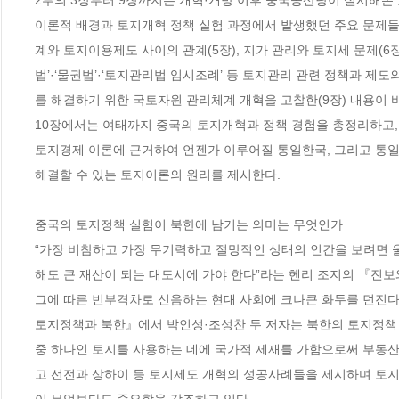
2부의 3장부터 9장까지는 개혁·개방 이후 중국공산당이 실시해온 
이론적 배경과 토지개혁 정책 실험 과정에서 발생했던 주요 문제들(
계와 토지이용제도 사이의 관계(5장), 지가 관리와 토지세 문제(6
법’·‘물권법’·‘토지관리법 임시조례’ 등 토지관리 관련 정책과 제
를 해결하기 위한 국토자원 관리체계 개혁을 고찰한(9장) 내용이 바
10장에서는 여태까지 중국의 토지개혁과 정책 경험을 총정리하고, 
토지경제 이론에 근거하여 언젠가 이루어질 통일한국, 그리고 통
해결할 수 있는 토지이론의 원리를 제시한다.

중국의 토지정책 실험이 북한에 남기는 의미는 무엇인가

“가장 비참하고 가장 무기력하고 절망적인 상태의 인간을 보려면 울
해도 큰 재산이 되는 대도시에 가야 한다”라는 헨리 조지의 『진보와 빈곤
그에 따른 빈부격차로 신음하는 현대 사회에 크나큰 화두를 던진다
토지정책과 북한』에서 박인성·조성찬 두 저자는 북한의 토지정책 
중 하나인 토지를 사용하는 데에 국가적 제재를 가함으로써 부동산 
고 선전과 상하이 등 토지제도 개혁의 성공사례들을 제시하며 토지