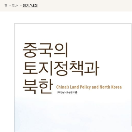
>
>
홈
도서
정치/사회