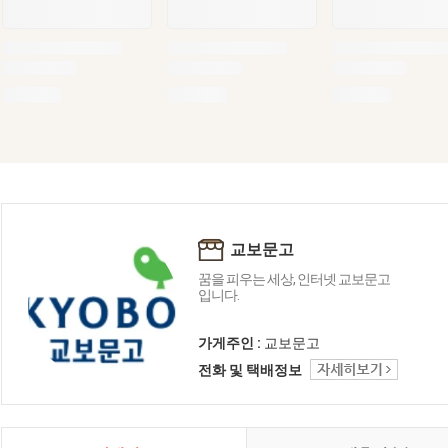
교보문고
꿈을 피우는 세상, 인터넷 교보문고
입니다.
가게주인 :
교보문고
전화 및 택배정보