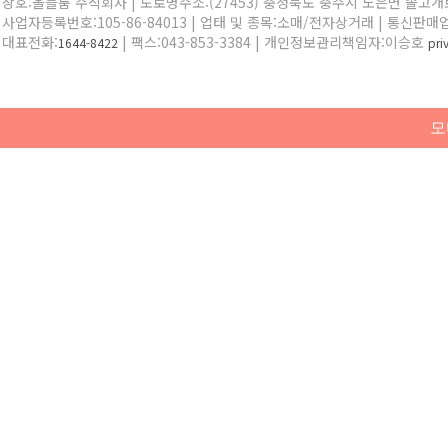
상호:올블룸 주식회사 | 도로명주소:(27453) 충청북도 충주시 노은면 솔고개로 
사업자등록번호:105-86-84013 | 업태 및 종목:소매/전자상거래 | 통신판매
대표전화:
| 팩스:043-853-3384 | 개인정보관리책임자:이승호
1644-8422
pr
모