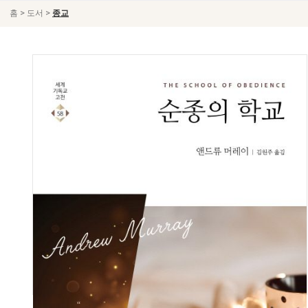
>
>
홈
도서
종교