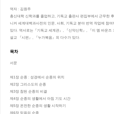
역자 : 김원주

총신대학 신학과를 졸업하고, 기독교 출판사 편집부에서 근무한 후
니커 세계대백과사전의 인문, 사회, 기독교 분야 번역 작업에 참
있다. 역서로는『기독교 세계관』, 『신약신학』, 『이 엠 바운즈
설교 『시편』, 『누가복음』외 다수가 있다.
목차
서문

제1장 순종 : 성경에서 순종의 위치

제2장 그리스도의 순종

제3장 참된 순종의 비결

제4장 순종의 생활에서 아침 기도 시간

제5장 온전한 순종의 생활 시작하기

제6장 믿음의 순종
