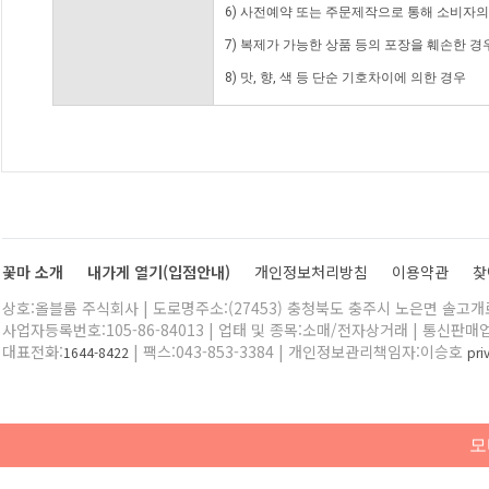
6) 사전예약 또는 주문제작으로 통해 소비자
7) 복제가 가능한 상품 등의 포장을 훼손한 경
8) 맛, 향, 색 등 단순 기호차이에 의한 경우
꽃마 소개
내가게 열기(입점안내)
개인정보처리방침
이용약관
찾
상호:올블룸 주식회사 | 도로명주소:(27453) 충청북도 충주시 노은면 솔고개로 
사업자등록번호:105-86-84013 | 업태 및 종목:소매/전자상거래 | 통신판매
대표전화:
| 팩스:043-853-3384 | 개인정보관리책임자:이승호
1644-8422
pr
모