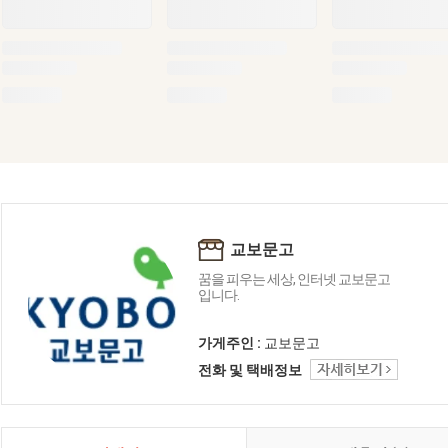
교보문고
꿈을 피우는 세상, 인터넷 교보문고
입니다.
가게주인 :
교보문고
전화 및 택배정보