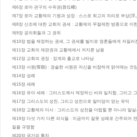
제6장 로마 관구의 수위권(首位權)

제7장 로마 교황제의 기원과 성장 : 스스로 최고의 자리로 부상(
제8장 신조에 대한 교회의 권세 : 교황제의 무절제한 방종으로 이한
제9장 공의회들과 그 권위

제10장 법을 제정하는 권세, 그 권세를 빌미로 영혼들에게 저질러
제11장 교회의 재판권과 교황제에서 저지른 남용

제12장 교회의 권징 : 징계와 출교로 나타남

제13장 서원(誓願) : 경솔한 서원은 자신을 비참하게 얽어매는 것임
제14장 성례

제15장 세례

제16장 유아 세례 : 그리스도께서 제정하신 바와 일치함, 그리고 그
제17장 그리스도의 성찬, 그리고 성찬으로 말미암아 얻는 유익

제18장 교황제의 미사 : 그리스도의 성찬을 더럽힐 뿐 아니라 말
제19장 다섯 가지 다른 의식들 : 지금까지 잘못 성례로 간주되어 
질을 규명함

제20장 국가의 통치