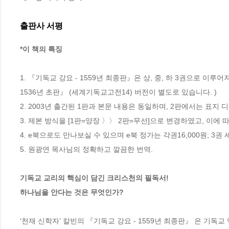
출판사 서평
*이 책의 특징
1. 『기독교 강요 - 1559년 최종판』은 상, 중, 하 3권으로 이루어
1536년 초판』 (세계기독교고전14) 버전이 별도로 있습니다. )

2. 2003년 출간된 1판과 본문 내용은 동일하며, 2판에서는 표지
3. 제본 방식을 [1판=양장 〉〉 2판=무선]으로 변경하였고, 이에 따
4. e북으로도 만나보실 수 있으며 e북 정가는 각권16,000원, 3권 세
5. 원광연 목사님의 정확하고 깔끔한 번역.

기독교 교리의 핵심이 담긴 크리스천의 필독서!

하나님을 안다는 것은 무엇인가?
‘천재 신학자’ 칼빈의 『기독교 강요 - 1559년 최종판』 은 기