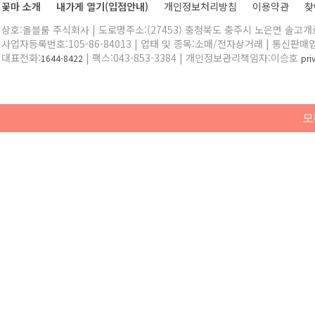
꽃마 소개
내가게 열기(입점안내)
개인정보처리방침
이용약관
찾
상호:올블룸 주식회사 | 도로명주소:(27453) 충청북도 충주시 노은면 솔고개로 
사업자등록번호:105-86-84013 | 업태 및 종목:소매/전자상거래 | 통신판매
대표전화:
| 팩스:043-853-3384 | 개인정보관리책임자:이승호
1644-8422
pr
모