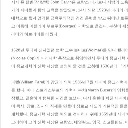
저자 존 칼빈(장 칼뱅) John Calvin은 프랑스 피카르디 지방
가의 자녀들과 함께 교육을 받았으며, 14세 되던 1523년 파리의 라마르
대학으로 옮겨 엄격한 금욕주의적인 경건 훈련을 받고 뛰어난 토론 기
고 이듬해 이탈리아 부르주(Bourges) 대학으로 옮겼다. 부친
라어와 히브리어를 배웠다. 

1528년 루터파 신자였던 법학 교수 볼마르(Wolmar)를 만나 헬
(Nicolas Cop)가 파리대학 총장으로 취임하면서 루터의 종교개
이 종교개혁의 신학 사상을 설명해 줄 것을 요청해 1536년에 『기독
파렐(William Farel)의 강권에 의해 1536년 7월 제네바 종
를 했다. 이때 스트라스부르의 개혁자 부처(Martin Bucer)의
장했고, 결혼하여 행복한 시간을 보냈다. 다시 혼란에 빠진 제네바로
여 목사, 장로, 집사의 직제를 만들어 장로교 제도의 기본적인 틀
개혁했다. 종교개혁 사상을 해외로 전파하기 위해 1559년에 제네
그리하여 그의 신학 사상은 프랑스, 네덜란드, 영국, 스코틀랜드,