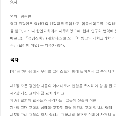
었다.

역자 : 원광연

역자 원광연은 총신대학 신학과를 졸업하고, 합동신학교를 수학하였으
를 받고, 시드니 한인교회에서 시무하였으며, 현재 연구와 번역에 
베르크), 『성경신학』(게할더스 보스), 『바빙크의 개혁교의학 
주』(윌리엄 거널) 등 다수가 있다.
목차
[제4권 하나님께서 우리를 그리스도의 회에 들이셔서 그 속에서 지키
제1장 모든 경건한 자들의 어머니로서 연합을 유지해야 할 참 된 교
제2장 거짓 교회와 참 교회의 비교

제3장 교회의 교사들과 사역자들 : 그들의 선출과 직분

제4장 고대 교회의 상태와 교황제 확립 이전의 교회 정치의 형태

제5장 고대 교회의 정치 형태가 교황제의 횡포로 인하여 완전히 붕