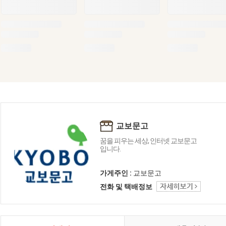
교보문고
꿈을 피우는 세상, 인터넷 교보문고
입니다.
가게주인 :
교보문고
전화 및 택배정보