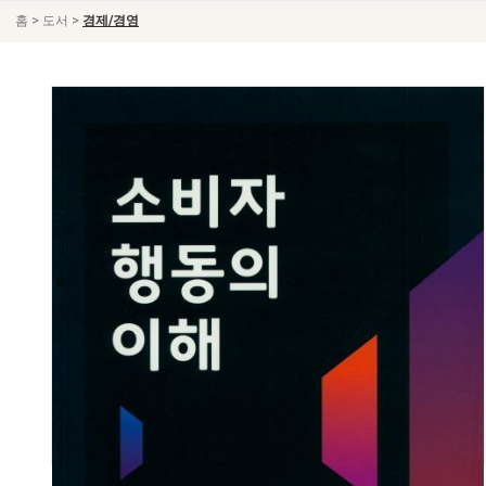
>
>
홈
도서
경제/경영