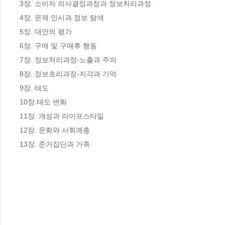
3장. 소비자 의사결정과정과 정보처리과정

4장. 문제 인시과 정보 탐색

5장. 대안의 평가

6장. 구매 및 구매후 행동

7장. 정보처리과정-노출과 주의

8장. 정보초리과정-지각과 기억

9장. 태도

10장.태도 변화

11장. 개성과 라이프스타일

12장. 문화와 사회계층

13장. 준거집단과 가족