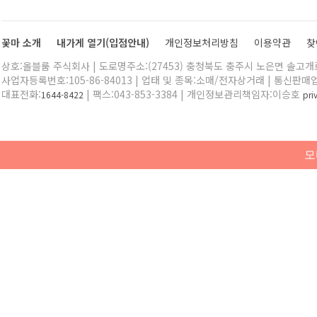
꽃마 소개
내가게 열기(입점안내)
개인정보처리방침
이용약관
찾
상호:올블룸 주식회사 | 도로명주소:(27453) 충청북도 충주시 노은면 솔고개로 
사업자등록번호:105-86-84013 | 업태 및 종목:소매/전자상거래 | 통신판매
대표전화:
| 팩스:043-853-3384 | 개인정보관리책임자:이승호
1644-8422
pr
모