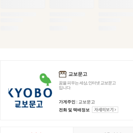
교보문고
꿈을 피우는 세상, 인터넷 교보문고
입니다.
가게주인 :
교보문고
전화 및 택배정보