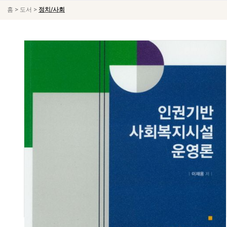
>
>
홈
도서
정치/사회