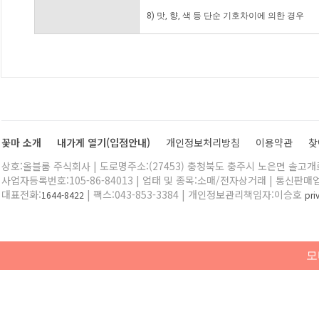
8) 맛, 향, 색 등 단순 기호차이에 의한 경우
꽃마 소개
내가게 열기(입점안내)
개인정보처리방침
이용약관
찾
상호:올블룸 주식회사 | 도로명주소:(27453) 충청북도 충주시 노은면 솔고개로 
사업자등록번호:105-86-84013 | 업태 및 종목:소매/전자상거래 | 통신판매
대표전화:
| 팩스:043-853-3384 | 개인정보관리책임자:이승호
1644-8422
pr
모