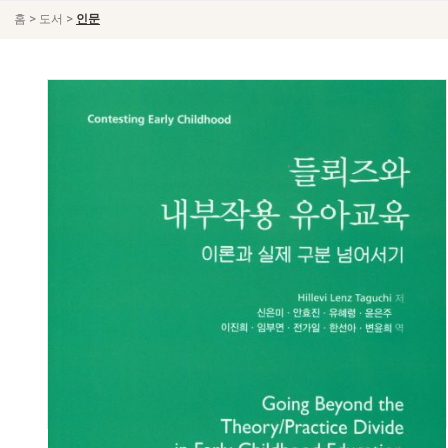
>
>
홈
도서
인문