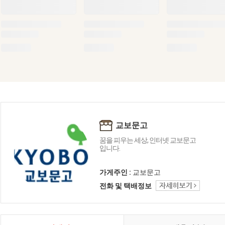
교보문고
꿈을 피우는 세상, 인터넷 교보문고
입니다.
가게주인 :
교보문고
전화 및 택배정보