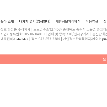
꽃마 소개
내가게 열기(입점안내)
개인정보처리방침
이용약관
찾
상호:올블룸 주식회사 | 도로명주소:(27453) 충청북도 충주시 노은면 솔고개로 
사업자등록번호:105-86-84013 | 업태 및 종목:소매/전자상거래 | 통신판매
대표전화:
| 팩스:043-853-3384 | 개인정보관리책임자:이승호
1644-8422
pr
모