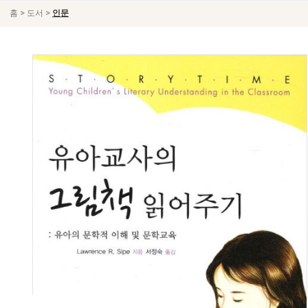
>
>
홈
도서
인문