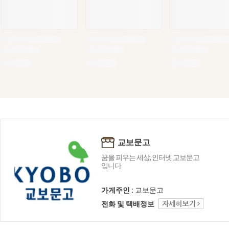
교보문고
꿈을 피우는 세상, 인터넷 교보문고
입니다.
가게주인 :
교보문고
전화 및 택배정보