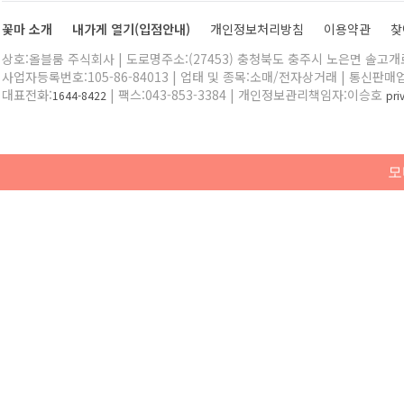
꽃마 소개
내가게 열기(입점안내)
개인정보처리방침
이용약관
찾
상호:올블룸 주식회사 | 도로명주소:(27453) 충청북도 충주시 노은면 솔고개로 
사업자등록번호:105-86-84013 | 업태 및 종목:소매/전자상거래 | 통신판매
대표전화:
| 팩스:043-853-3384 | 개인정보관리책임자:이승호
1644-8422
pr
모