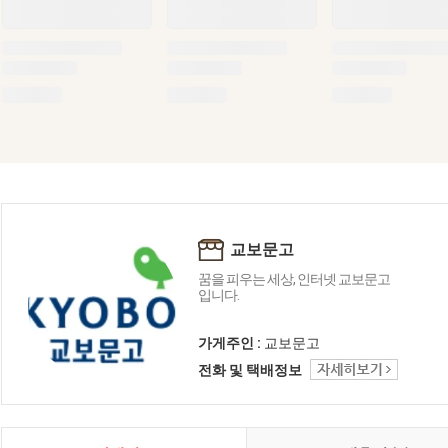
교보문고
꿈을 피우는 세상, 인터넷 교보문고
입니다.
가게주인 :
교보문고
전화 및 택배정보