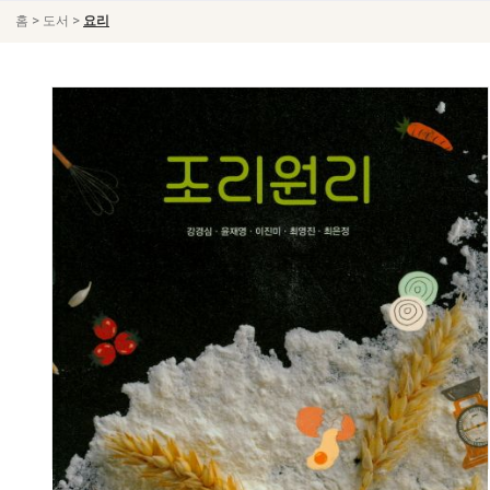
>
>
홈
도서
요리