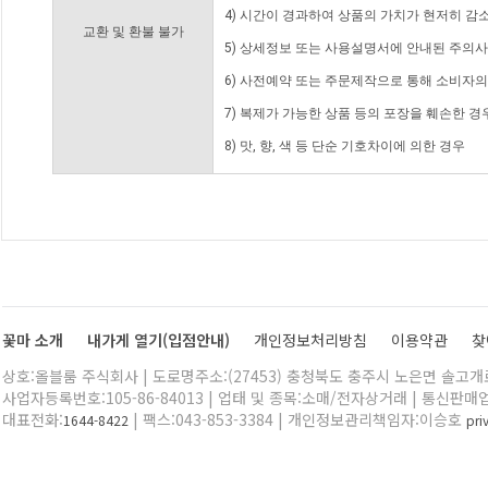
4) 시간이 경과하여 상품의 가치가 현저히 감
교환 및 환불 불가
5) 상세정보 또는 사용설명서에 안내된 주의사
6) 사전예약 또는 주문제작으로 통해 소비자
7) 복제가 가능한 상품 등의 포장을 훼손한 경
8) 맛, 향, 색 등 단순 기호차이에 의한 경우
꽃마 소개
내가게 열기(입점안내)
개인정보처리방침
이용약관
찾
상호:올블룸 주식회사 | 도로명주소:(27453) 충청북도 충주시 노은면 솔고개로 
사업자등록번호:105-86-84013 | 업태 및 종목:소매/전자상거래 | 통신판매
대표전화:
| 팩스:043-853-3384 | 개인정보관리책임자:이승호
1644-8422
pr