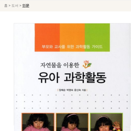
>
>
홈
도서
인문