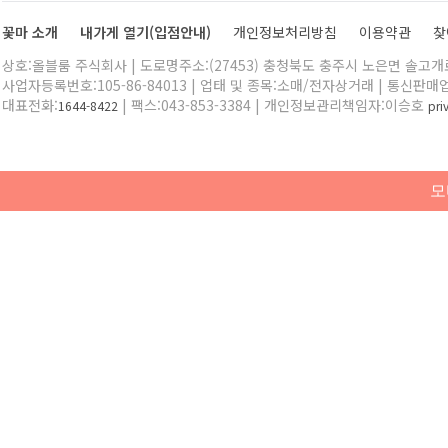
꽃마 소개
내가게 열기(입점안내)
개인정보처리방침
이용약관
찾
상호:올블룸 주식회사 | 도로명주소:(27453) 충청북도 충주시 노은면 솔고개로 
사업자등록번호:105-86-84013 | 업태 및 종목:소매/전자상거래 | 통신판매
대표전화:
| 팩스:043-853-3384 | 개인정보관리책임자:이승호
1644-8422
pr
모