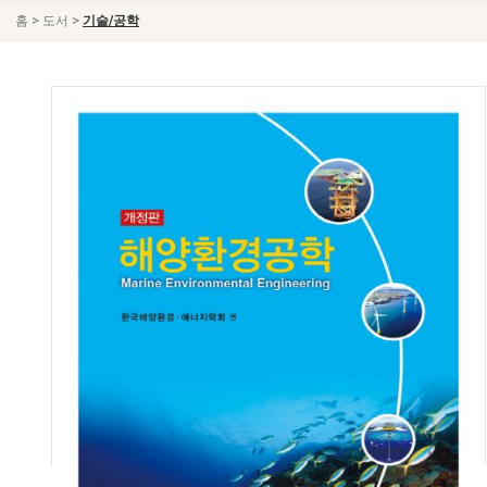
>
>
홈
도서
기술/공학