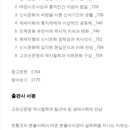
   2. 태양시조사상과 홍익인간 이념의 합일 _729

   3. 신시문화의 바탕을 이룬 신석기인의 생활 _735

   4. 재세이화의 통치체제와 이상적인 공동체 _740

   5. 민족문화 유전자의 역사적 지속과 변화 _746

   6. 현재진행의 신시문화 정체성과 역사인식 _752

   7. 신시문화에 입각한 현실인식과 미래 전망 _756

   8. 고조선문명의 역사철학과 미래문화 구상 _759

참고문헌   ∥764

찾아보기   ∥775
출판사 서평
고조선문명 역사철학과 탈근대 및 생태사학의 만남

전통굿의 본풀이에서 따온 본풀이사관이 설득력을 지니는 이유는 세