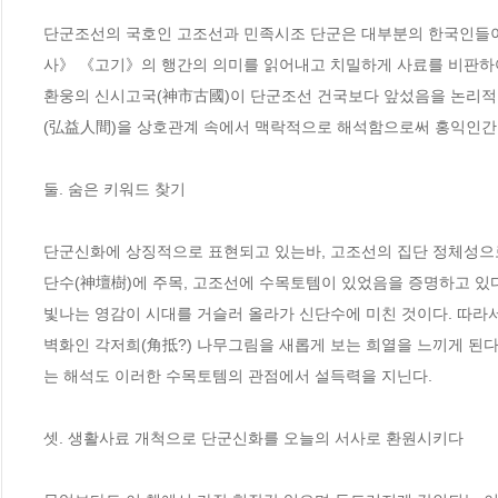
단군조선의 국호인 고조선과 민족시조 단군은 대부분의 한국인들이
사》 《고기》의 행간의 의미를 읽어내고 치밀하게 사료를 비판하여,
환웅의 신시고국(神市古國)이 단군조선 건국보다 앞섰음을 논리적
(弘益人間)을 상호관계 속에서 맥락적으로 해석함으로써 홍익인간 세
둘. 숨은 키워드 찾기 

단군신화에 상징적으로 표현되고 있는바, 고조선의 집단 정체성으로
단수(神壇樹)에 주목, 고조선에 수목토템이 있었음을 증명하고 있다
빛나는 영감이 시대를 거슬러 올라가 신단수에 미친 것이다. 따라
벽화인 각저희(角抵?) 나무그림을 새롭게 보는 희열을 느끼게 된
는 해석도 이러한 수목토템의 관점에서 설득력을 지닌다.

셋. 생활사료 개척으로 단군신화를 오늘의 서사로 환원시키다
