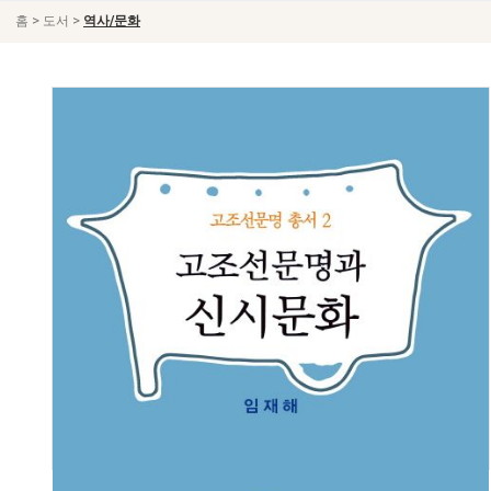
>
>
홈
도서
역사/문화