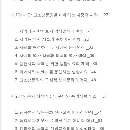
제1장 서론: 고조선문명을 이해하는 다중적 시각   ∥27

   1. 사가와 사학자로서 역사인식의 혁신 _27

   2. 사가는 역사 서술의 주체이자 객체 _29

   3. 사료를 해석하는 두 사관의 문제의식 _33

   4. 사실의 역사 검증과 의식의 역사 해석 _36

   5. 문헌사학 극복을 위한 생활사료의 개척 _39

   6. 과거사와 미래사를 통섭하는 생활사료 _44

   7. 고조선문명의 구심점 신시문화의 정체 _48

제2장 민족사 해석의 상대주의와 주권사학의 길   ∥57

   1. 전파론적 유목문화 전래설의 비판적 인식 _57 

   2. 농경문화 기원설 수립을 위한 예비적 작업 _61

   3. 전파주의 극복의 신비교주의와 문화생태학 _68
