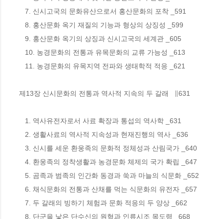
   7. 신시고국의 문화유산으로서 홍산문화의 포착 _591

   8. 홍산문화 옥기 재질의 기능과 형상의 상징성 _599

   9. 홍산문화 옥기의 상징과 신시고국의 세계관 _605

   10. 농경문화의 전통과 유목문화의 교류 가능성 _613

   11. 농경문화의 유목지역 전파와 생태학적 적응 _621

제13장 신시문화의 전통과 역사적 지속의 두 갈래   ∥631

   1. 역사유전자로서 사료 확장과 통섭의 역사학 _631

   2. 생활사료의 역사적 지속성과 현재진행의 역사 _636

   3. 신시를 세운 환웅족의 문화적 정체성과 산림국가 _640 

   4. 환웅족의 정착생활과 농경문화 체제의 국가 확립 _647

   5. 곰족과 범족의 인간화 동경과 쑥과 마늘의 식문화 _652

   6. 채식문화의 전통과 산채를 먹는 식문화의 유전자 _657

   7. 두 갈래의 빙하기 체험과 문화 적응의 두 양상 _662

   8. 단군을 낳은 단수신의 원형과 인류시조 목도령 _668
