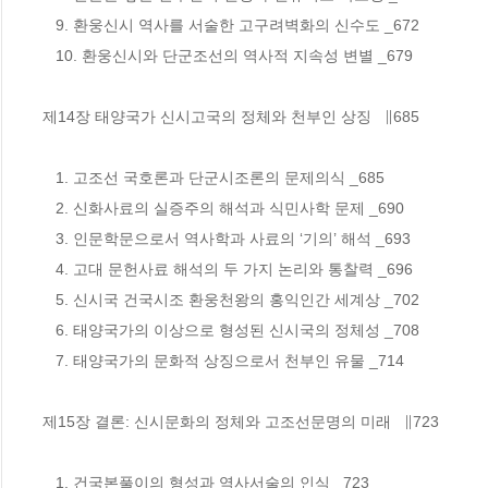
   9. 환웅신시 역사를 서술한 고구려벽화의 신수도 _672

   10. 환웅신시와 단군조선의 역사적 지속성 변별 _679

제14장 태양국가 신시고국의 정체와 천부인 상징   ∥685

   1. 고조선 국호론과 단군시조론의 문제의식 _685

   2. 신화사료의 실증주의 해석과 식민사학 문제 _690

   3. 인문학문으로서 역사학과 사료의 ‘기의’ 해석 _693

   4. 고대 문헌사료 해석의 두 가지 논리와 통찰력 _696

   5. 신시국 건국시조 환웅천왕의 홍익인간 세계상 _702

   6. 태양국가의 이상으로 형성된 신시국의 정체성 _708

   7. 태양국가의 문화적 상징으로서 천부인 유물 _714

제15장 결론: 신시문화의 정체와 고조선문명의 미래   ∥723

   1. 건국본풀이의 형성과 역사서술의 인식 _723
