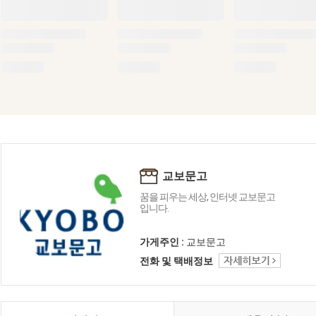
교보문고
꿈을 피우는 세상, 인터넷 교보문고
입니다.
가게주인 :
교보문고
전화 및 택배정보