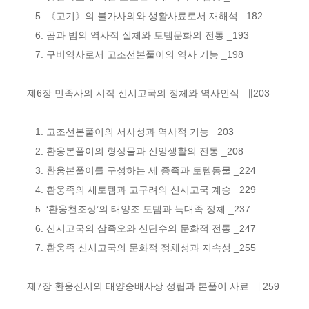
   5. 《고기》의 불가사의와 생활사료로서 재해석 _182

   6. 곰과 범의 역사적 실체와 토템문화의 전통 _193

   7. 구비역사로서 고조선본풀이의 역사 기능 _198

제6장 민족사의 시작 신시고국의 정체와 역사인식   ∥203

   1. 고조선본풀이의 서사성과 역사적 기능 _203

   2. 환웅본풀이의 형상물과 신앙생활의 전통 _208

   3. 환웅본풀이를 구성하는 세 종족과 토템동물 _224 

   4. 환웅족의 새토템과 고구려의 신시고국 계승 _229

   5. ‘환웅천조상’의 태양조 토템과 늑대족 정체 _237

   6. 신시고국의 삼족오와 신단수의 문화적 전통 _247

   7. 환웅족 신시고국의 문화적 정체성과 지속성 _255

제7장 환웅신시의 태양숭배사상 성립과 본풀이 사료   ∥259
