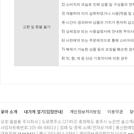
2) 소비자의 과실로 인해 상품 및 구성품의 
3) 개봉하여 이미 섭취하였거나 사용(착용 및 
4) 시간이 경과하여 상품의 가치가 현저히 감
교환 및 환불 불가
5) 상세정보 또는 사용설명서에 안내된 주의사
6) 사전예약 또는 주문제작으로 통해 소비자
7) 복제가 가능한 상품 등의 포장을 훼손한 경
8) 맛, 향, 색 등 단순 기호차이에 의한 경우
꽃마 소개
내가게 열기(입점안내)
개인정보처리방침
이용약관
찾
상호:올블룸 주식회사 | 도로명주소:(27453) 충청북도 충주시 노은면 솔고개로 
사업자등록번호:105-86-84013 | 업태 및 종목:소매/전자상거래 | 통신판매
대표전화:
| 팩스:043-853-3384 | 개인정보관리책임자:이승호
1644-8422
pr