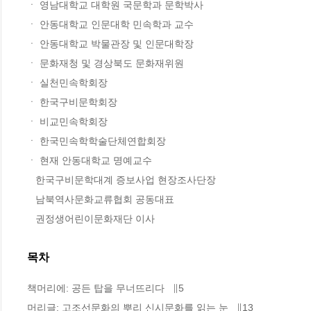
ㆍ 영남대학교 대학원 국문학과 문학박사

ㆍ 안동대학교 인문대학 민속학과 교수

ㆍ 안동대학교 박물관장 및 인문대학장

ㆍ 문화재청 및 경상북도 문화재위원

ㆍ 실천민속학회장

ㆍ 한국구비문학회장

ㆍ 비교민속학회장

ㆍ 한국민속학학술단체연합회장 

ㆍ 현재 안동대학교 명예교수

   한국구비문학대계 증보사업 현장조사단장

   남북역사문화교류협회 공동대표

   권정생어린이문화재단 이사
목차
책머리에: 공든 탑을 무너뜨리다   ∥5

머리글: 고조선문화의 뿌리 신시문화를 읽는 눈   ∥13
