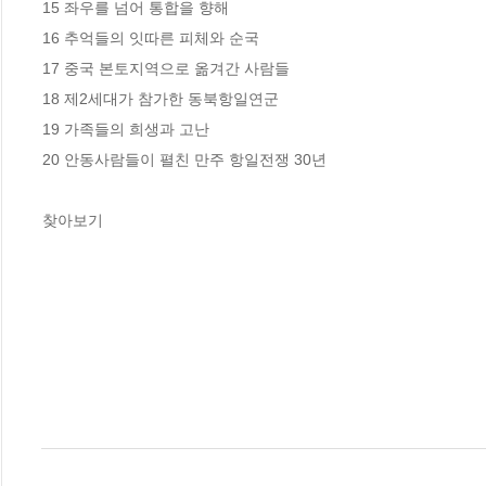
15 좌우를 넘어 통합을 향해

16 추억들의 잇따른 피체와 순국

17 중국 본토지역으로 옮겨간 사람들

18 제2세대가 참가한 동북항일연군

19 가족들의 희생과 고난

20 안동사람들이 펼친 만주 항일전쟁 30년

찾아보기