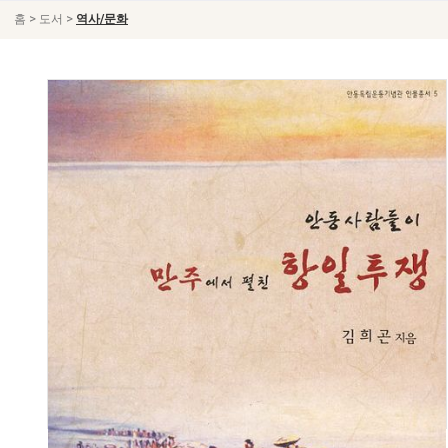
>
>
홈
도서
역사/문화