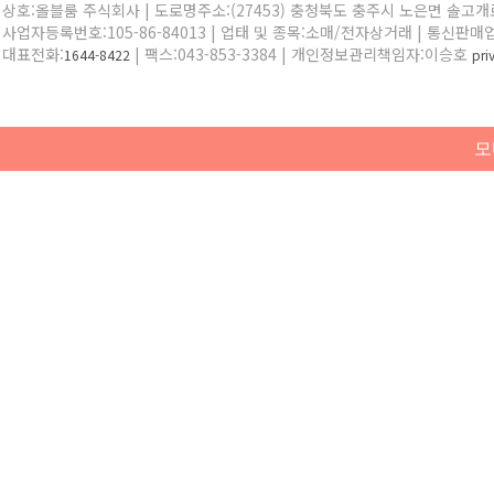
상호:올블룸 주식회사 | 도로명주소:(27453) 충청북도 충주시 노은면 솔고개로 
사업자등록번호:105-86-84013 | 업태 및 종목:소매/전자상거래 | 통신판매
대표전화:
| 팩스:043-853-3384 | 개인정보관리책임자:이승호
1644-8422
pr
모