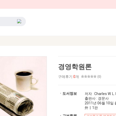
경영학원론
구매후기
0
개
(0)
ㆍ도서정보
저자 : Charles W. L. H
출판사 : 경문사
2011년 06월 10일 출
外 | 1판
ㆍ교보회원