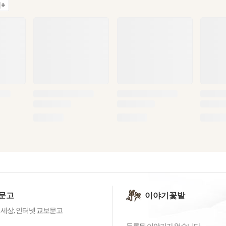
+
문고
이야기꽃밭
 세상, 인터넷 교보문고