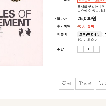
교보문고 ID 연결하기
도서를 구입하시면 
받으실 수 있습니다.
28,000원
ㆍ꽃마가
ㆍ추가혜택
꽃 3송이
ㆍ배송비
조건부무료배송
1일 이내 출고
ㆍ수량
찜
선물