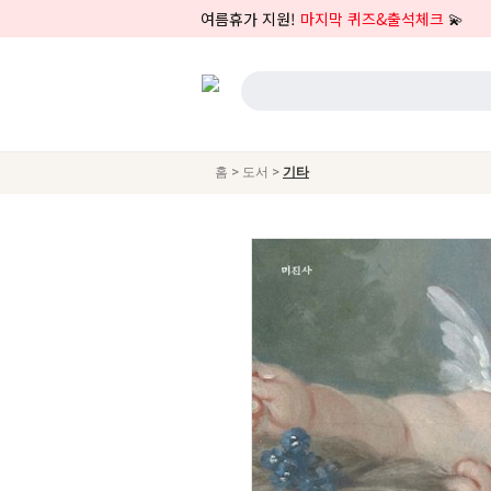
여름휴가 지원!
마지막 퀴즈&출석체크
💫
>
>
홈
도서
기타