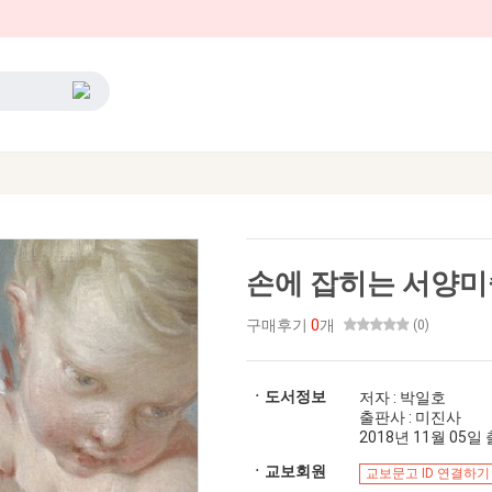
손에 잡히는 서양
구매후기
0
개
(0)
ㆍ도서정보
저자 : 박일호
출판사 : 미진사
2018년 11월 05일 출
ㆍ교보회원
교보문고 ID 연결하기