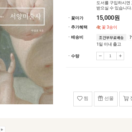
도서를 구입하시면 
받으실 수 있습니다.
15,000원
ㆍ꽃마가
ㆍ추가혜택
꽃 3송이
ㆍ배송비
조건부무료배송
1일 이내 출고
ㆍ수량
찜
선물
+