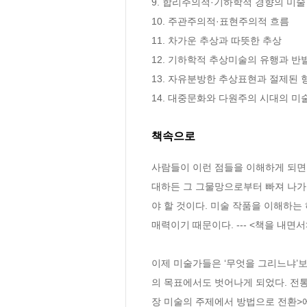
9. 합리주의적·기하학적 경향의 미술 
10. 주관주의적·표현주의적 흐름 

11. 차가운 추상과 따뜻한 추상 

12. 기하학적 추상미술의 유행과 반발 
13. 자유분방한 추상표현과 절제된 형
14. 대중문화와 다원주의 시대의 미
책속으로
사람들이 이런 점들을 이해하게 되면,
대하든 그 그물망으로부터 빠져 나가는
야 할 것이다. 미술 작품을 이해하는
매력이기 때문이다. --- <책을 내면
이제 미술가들은 ‘무엇을 그리느냐’보
의 목표에서도 벗어나게 되었다. 전통
장 미술의 주제에서 방법으로 전환>