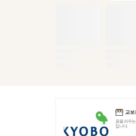
교보
꿈을 피우는
입니다.