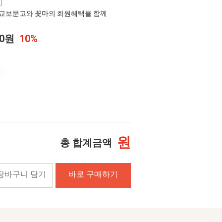
교보문고와 꽃마의 회원혜택을 함께
00원
10%
원
총 합계금액
장바구니 담기
바로 구매하기