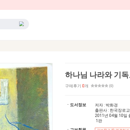
하나님 나라와 기
구매후기
0
개
(0)
ㆍ도서정보
저자 : 박화경
출판사 : 한국장로
2011년 04월 10일 출간
1판
ㆍ교보회원