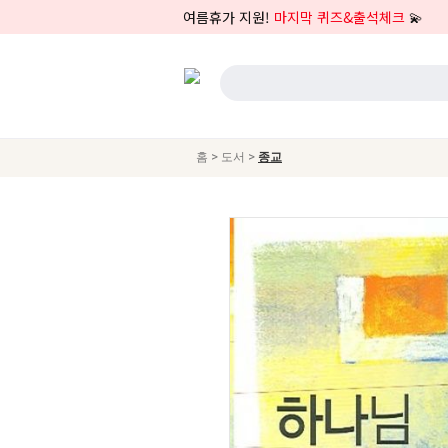
여름휴가 지원!
마지막 퀴즈&출석체크
💫
>
>
홈
도서
종교