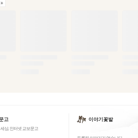
+
문고
이야기꽃밭
 세상, 인터넷 교보문고