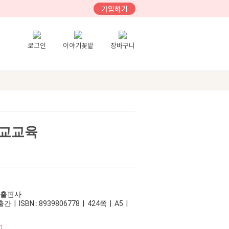
가입하기
로그인
이야기꽃밭
장바구니
독교교육
교출판사
 | ISBN : 8939806778 | 424쪽 | A5 |