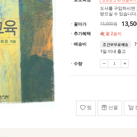
교보문고 ID 연결하기
도서를 구입하시면 
받으실 수 있습니다.
13,5
15,000원
ㆍ꽃마가
ㆍ추가혜택
꽃 2송이
ㆍ배송비
조건부무료배송
1일 이내 출고
ㆍ수량
찜
선물