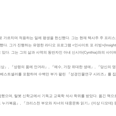
 가르치며 적용하는 일에 평생을 헌신했다. 그는 현재 텍사주 주 프리스
 그가 진행하는 유명한 라디오 프로그램 <인사이트 포 리빙>(Insight fo
있다. 그는 그의 삶과 사역의 동반자인 아내 신시아(Cynthia)와의 사이에
상』, 『성령의 품에 안겨라』, 『예수, 가장 위대한 생애』, 『당신의 영
는 베스트셀러를 포함하여 수백만 부가 팔린 『성경인물연구 시리즈』를 집
으며, 탈봇 신학교에서 기독교 교육학 석사 학위를 받았다. 옮긴 책으
 누가복음』, 『크리스천 부모와 자녀의 대중문화 읽기』(이상 디모데) 