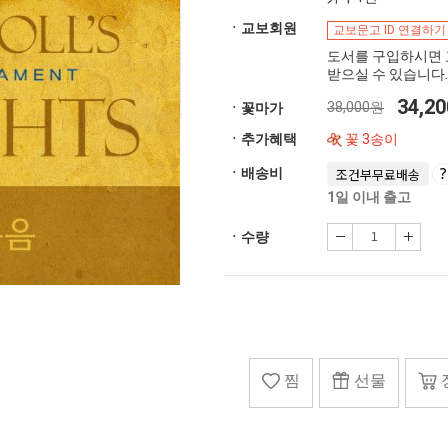
ㆍ교보회원
교보문고 ID 연결하기
도서를 구입하시면 
받으실 수 있습니다.
34,2
38,000원
ㆍ꽃마가
ㆍ추가혜택
꽃 3송이
ㆍ배송비
조건부무료배송
1일 이내 출고
ㆍ수량
찜
선물