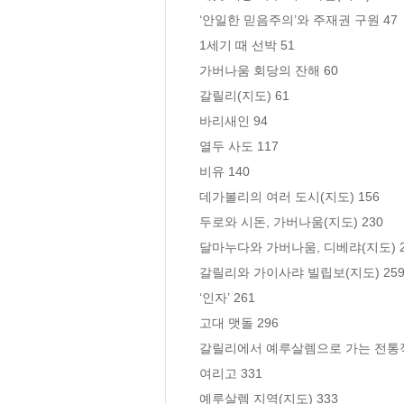
‘안일한 믿음주의’와 주재권 구원 47 

1세기 때 선박 51 

가버나움 회당의 잔해 60 

갈릴리(지도) 61 

바리새인 94 

열두 사도 117 

비유 140 

데가볼리의 여러 도시(지도) 156 

두로와 시돈, 가버나움(지도) 230 

달마누다와 가버나움, 디베랴(지도) 24
갈릴리와 가이사랴 빌립보(지도) 259 
‘인자’ 261 

고대 맷돌 296 

갈릴리에서 예루살렘으로 가는 전통적인 
여리고 331 

예루살렘 지역(지도) 333 
