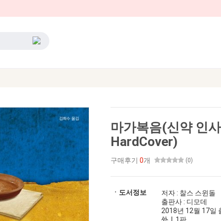
마가복음(신약 인사
HardCover)
구매후기
0
개
(0)
ㆍ도서정보
저자 : 찰스 스윈돌
출판사 : 디모데
2018년 12월 17일 출
外 | 1판