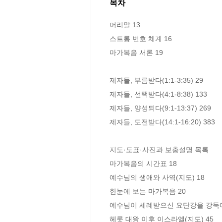
목차
머리말 13

스트롱 번호 체계 16

마가복음 서론 19

제자들, 부름받다(1:1-3:35) 29

제자들, 선택받다(4:1-8:38) 133

제자들, 양성되다(9:1-13:37) 269

제자들, 도전받다(14:1-16:20) 383

지도·도표·사진과 보충설명 목록

마가복음의 시간표 18 

예수님의 생애와 사역(지도) 18 

한눈에 보는 마가복음 20 

예수님이 세례받으신 요단강을 강둑에서
헤롯 대왕 이후 이스라엘(지도) 45 
