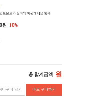
교보문고와 꽃마의 회원혜택을 함께
00원
10%
원
총 합계금액
장바구니 담기
바로 구매하기