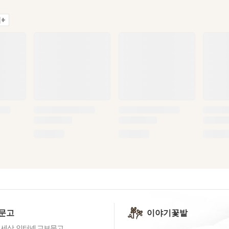
+
문고
이야기꽃밭
 세상, 인터넷 교보문고