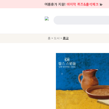
여름휴가 지원!
마지막 퀴즈&출석체크
💫
>
>
홈
도서
종교