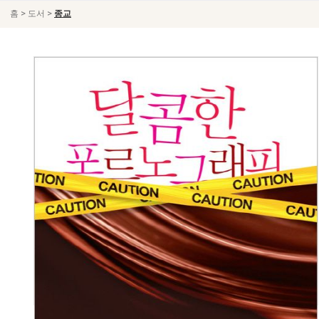
>
>
홈
도서
종교