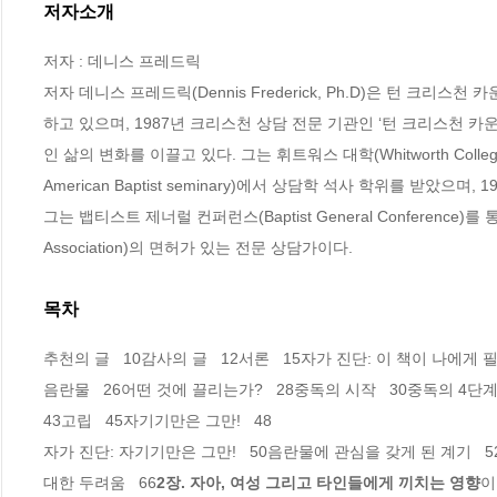
저자소개
저자 : 데니스 프레드릭

저자 데니스 프레드릭(Dennis Frederick, Ph.D)은 턴 크리
하고 있으며, 1987년 크리스천 상담 전문 기관인 ‘턴 크리스천 카운슬링 센
인 삶의 변화를 이끌고 있다. 그는 휘트워스 대학(Whitworth Coll
American Baptist seminary)에서 상담학 석사 학위를 받았으며, 
그는 뱁티스트 제너럴 컨퍼런스(Baptist General Conference)를 
Association)의 면허가 있는 전문 상담가이다.
목차
추천의 글   10감사의 글   12서론   15자가 진단: 이 책이 나에게 필
음란물   26어떤 것에 끌리는가?   28중독의 시작   30중독의 4단계
43고립   45자기기만은 그만!   48

자가 진단: 자기기만은 그만!   50음란물에 관심을 갖게 된 계기   52폰
대한 두려움   66
2장. 자아, 여성 그리고 타인들에게 끼치는 영향
이