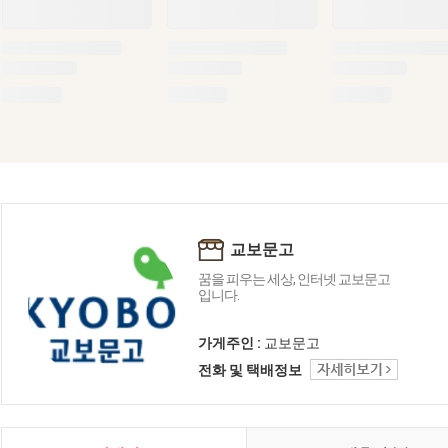
교보문고
꿈을 피우는 세상, 인터넷 교보문고
입니다.
가게주인 :
교보문고
전화 및 택배정보