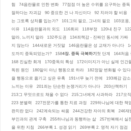
험   74음란물로 인한 변화   77점점 더 높은 수위를 요구하는 중독  
절하다는 자괴감   90 중요한 건 나 자신이다   92 치러야 할 비용
는 그토록 상처를 입는가?   101그의 필요, 그녀의 필요   103포옹,
이유   114음란물과의 외도   116회피   118부정   120내 친구   
말라, 느끼지 말라   132주도권   134죄책감 - 진짜인 동시에 가짜
지 않는다   144새로운 거짓말   146음란물은 성 교재가 아니다   1
도까지 중독되었는가?   158
4장. 중독 극복하기
첫 단계   164처음
168 진실한 회개   170중독의 특성   172이미지가 아닌 실제 인간
독된 원인   180말이 아닌 행동으로 하라   182정말 변화될 수 있다
을 행동으로 옮기고 싶은 유혹   191너무 늦기 전에   193쾌감 감소
느끼는 이유   201죄는 단순한 논쟁거리가 아니다   203산책하기   20
213그 무엇으로도 채울 수 없다   215그녀에게 사과하라   217오직
223 분별력   227전문가를 통한 치료 과정   229하나님에 대한 책임 
완치란 없다   242계속되는 싸움   244건강한 자아의 회복   246재발
부인과의 관계 구축   255하나님과 동행하는 삶   257반복해서 실천하
을 위한 지침   266부록 1. 성경 읽기   269부록 2. 영적 자기 점검   