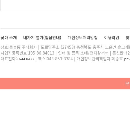
꽃마 소개
내가게 열기(입점안내)
개인정보처리방침
이용약관
찾
상호:올블룸 주식회사 | 도로명주소:(27453) 충청북도 충주시 노은면 솔고개로 
사업자등록번호:105-86-84013 | 업태 및 종목:소매/전자상거래 | 통신판매
대표전화:
| 팩스:043-853-3384 | 개인정보관리책임자:이승호
1644-8422
pr
모