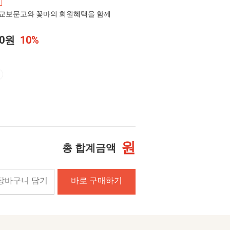
교보문고와 꽃마의 회원혜택을 함께
00원
10%
원
총 합계금액
장바구니 담기
바로 구매하기