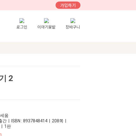
가입하기
로그인
이야기꽃밭
장바구니
기 2
이세움
 | ISBN : 8937848414 | 208쪽 |
 | 1판