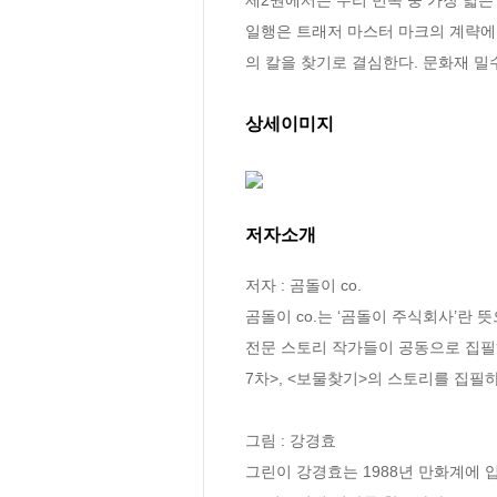
일행은 트래저 마스터 마크의 계략에
의 칼을 찾기로 결심한다. 문화재 
상세이미지
저자소개
저자 : 곰돌이 co.

곰돌이 co.는 ‘곰돌이 주식회사’란
전문 스토리 작가들이 공동으로 집필하
7차>, <보물찾기>의 스토리를 집필하
그림 : 강경효

그린이 강경효는 1988년 만화계에 