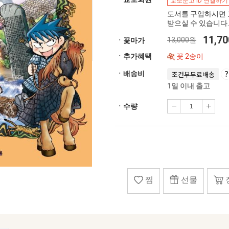
교보문고 ID 연결하기
도서를 구입하시면 
받으실 수 있습니다.
11,7
13,000원
ㆍ꽃마가
ㆍ추가혜택
꽃 2송이
ㆍ배송비
조건부무료배송
1일 이내 출고
ㆍ수량
찜
선물