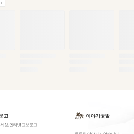
+
문고
이야기꽃밭
 세상, 인터넷 교보문고