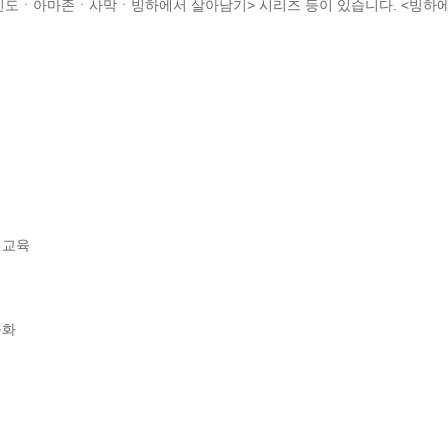
무인도ㆍ아마존ㆍ사막ㆍ빙하에서 살아남기> 시리즈 등이 있습니다. <빙하에서
교육

 
