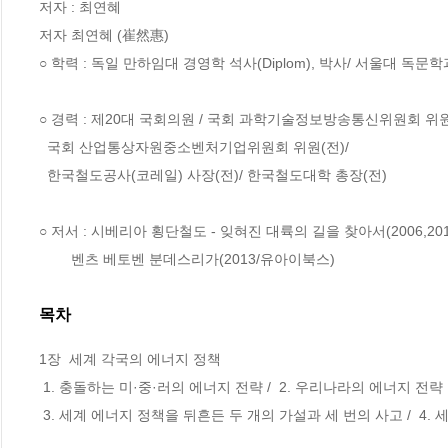
저자 : 최연혜

저자 최연혜 (崔然惠)

○ 학력 : 독일 만하임대 경영학 석사(Diplom), 박사/ 서울대 독문학
○ 경력 : 제20대 국회의원 / 국회 과학기술정보방송통신위원회 위원(
  국회 산업통상자원중소벤처기업위원회 위원(전)/

  한국철도공사(코레일) 사장(전)/ 한국철도대학 총장(전) 

○ 저서 : 시베리아 횡단철도 - 잊혀진 대륙의 길을 찾아서(2006,201
        벤츠 베토벤 분데스리가(2013/유아이북스)
목차
1장  세계 각국의 에너지 정책

 1. 충돌하는 미·중·러의 에너지 전략 /  2. 우리나라의 에너지 전략 방향

 3. 세계 에너지 정책을 뒤흔든 두 개의 가설과 세 번의 사고 /  4. 세계 원전산업 동향
