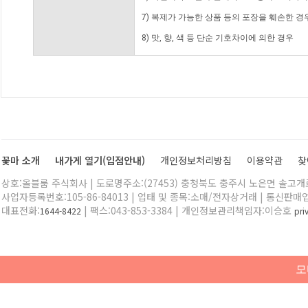
7) 복제가 가능한 상품 등의 포장을 훼손한 경
8) 맛, 향, 색 등 단순 기호차이에 의한 경우
꽃마 소개
내가게 열기(입점안내)
개인정보처리방침
이용약관
찾
상호:올블룸 주식회사 | 도로명주소:(27453) 충청북도 충주시 노은면 솔고개로 
사업자등록번호:105-86-84013 | 업태 및 종목:소매/전자상거래 | 통신판매
대표전화:
| 팩스:043-853-3384 | 개인정보관리책임자:이승호
1644-8422
pr
모