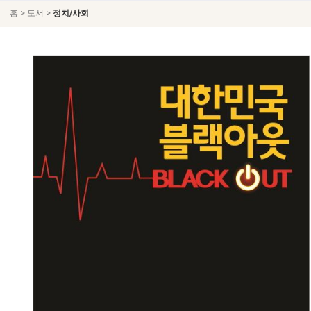
>
>
홈
도서
정치/사회