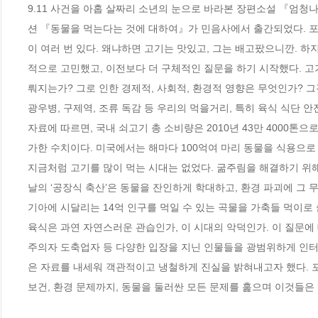
9.11 사건을 아홉 살짜리 소년의 눈으로 바라본 장편소설 『엄청
션 『동물을 먹는다는 것에 대하여』가 민음사에서 출간되었다. 포
이 여러 번 있다. 왜냐하면 고기는 맛있고, 그는 배고팠으니깐. 
적으로 고민했고, 이전보다 더 구체적인 질문을 하기 시작했다. 
뤄지는가? 그로 인한 경제적, 사회적, 환경적 영향은 무엇인가? 그
광우병, 구제역, 조류 독감 등 우리의 먹을거리, 특히 육식 식단 
자료에 따르면, 국내 쇠고기 총 소비량은 2010년 43만 4000톤으
가한 수치이다. 미국에서는 해마다 100억여 마리 동물을 식용으로 도
지금처럼 고기를 많이 먹는 시대는 없었다. 굶주림을 해결하기 위
날의 ‘공장식 축산’은 동물을 잔인하게 학대하고, 환경 파괴에 그 
기아에 시달리는 14억 인구를 먹일 수 있는 곡물을 가축들 먹이로 쏟
육식은 과연 자연스러운 관습인가, 이 시대의 악덕인가. 이 질문에 
주의자 도축업자 등 다양한 입장을 지닌 인물들을 광범위하게 인
은 자료를 내세워 객관적이고 냉철하게 진실을 밝혀내고자 했다. 포
보건, 환경 문제까지, 동물을 둘러싼 모든 문제를 훑으며 이것들은 