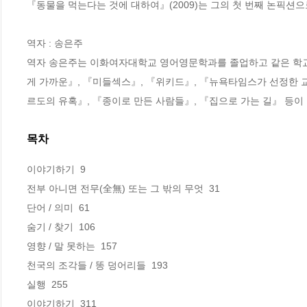
『동물을 먹는다는 것에 대하여』(2009)는 그의 첫 번째 논픽션으
역자 : 송은주

역자 송은주는 이화여자대학교 영어영문학과를 졸업하고 같은 학교 
게 가까운』, 『미들섹스』, 『위키드』, 『뉴욕타임스가 선정한 교
르도의 유혹』, 『종이로 만든 사람들』, 『집으로 가는 길』 등이 
목차
이야기하기  9

전부 아니면 전무(全無) 또는 그 밖의 무엇  31

단어 / 의미  61

숨기 / 찾기  106

영향 / 말 못하는  157

천국의 조각들 / 똥 덩어리들  193

실행  255

이야기하기  311
