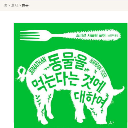
>
>
홈
도서
인문