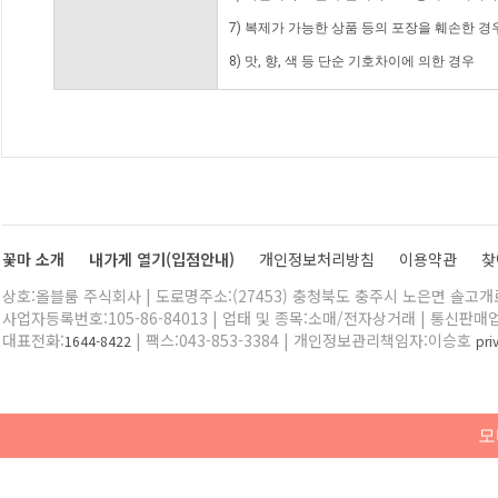
7) 복제가 가능한 상품 등의 포장을 훼손한 경
8) 맛, 향, 색 등 단순 기호차이에 의한 경우
꽃마 소개
내가게 열기(입점안내)
개인정보처리방침
이용약관
찾
상호:올블룸 주식회사 | 도로명주소:(27453) 충청북도 충주시 노은면 솔고개로 
사업자등록번호:105-86-84013 | 업태 및 종목:소매/전자상거래 | 통신판매
대표전화:
| 팩스:043-853-3384 | 개인정보관리책임자:이승호
1644-8422
pr
모