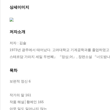
상세이미지
저자소개
저자 : 김솔

1973년 광주에서 태어났다. 고려대학교 기계공학과를 졸업하였고
스테르담 가라지 세일 두번째』 『망상,어』, 장편소설 『너도밤나
목차
보편적 정신 6

작가의 말 161

작품 해설│황예인 165

아무 일도 일어나지 않는