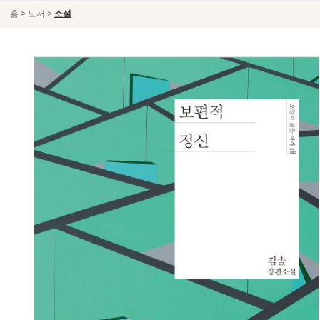
>
>
홈
도서
소설