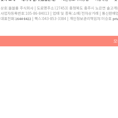
상호:올블룸 주식회사 | 도로명주소:(27453) 충청북도 충주시 노은면 솔고개로 
사업자등록번호:105-86-84013 | 업태 및 종목:소매/전자상거래 | 통신판매
대표전화:
| 팩스:043-853-3384 | 개인정보관리책임자:이승호
1644-8422
pr
모