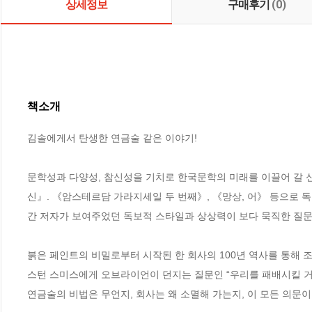
상세정보
구매후기
(0)
책소개
김솔에게서 탄생한 연금술 같은 이야기!

문학성과 다양성, 참신성을 기치로 한국문학의 미래를 이끌어 갈 
신』. 《암스테르담 가라지세일 두 번째》, 《망상, 어》 등으로 
간 저자가 보여주었던 독보적 스타일과 상상력이 보다 묵직한 질문으
붉은 페인트의 비밀로부터 시작된 한 회사의 100년 역사를 통해 
스턴 스미스에게 오브라이언이 던지는 질문인 “우리를 패배시킬 거라
연금술의 비법은 무언지, 회사는 왜 소멸해 가는지, 이 모든 의문