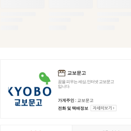
교보문고
꿈을 피우는 세상, 인터넷 교보문고
입니다.
가게주인 :
교보문고
전화 및 택배정보