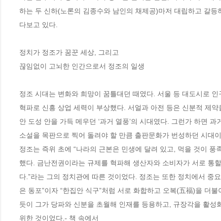
하는 두 신하(노론의 김종수와 남인의 채제공)마저 대립하고 갈등하
다보고 있다.

정치가 정조가 꿈꾼 세상, 그리고 

끊임없이 고뇌한 인간으로서 정조의 일생

정조 시대는 변화와 희망이 꿈틀대던 때였다. 서울 등 대도시로 인
혁파로 신흥 상업 세력이 부상했다. 서얼과 아전 등은 신분적 제약
안 도성 안을 가득 메우던 ‘과거 열풍’의 시대였다. 그런가 하면 
소설을 목판으로 찍어 돌려야 할 만큼 출판문화가 번성하던 시대이기
정조는 즉위 초에 “나라의 근본은 민생에 달려 있고, 먹을 것이 
했다. 금난전권이라는 규제를 혁파해 생산자와 소비자가 서로 통할 
다.”라는 그의 정치관에 따른 것이었다. 정조는 또한 정치에서 중요
은 동포”이자 “한집안 식구”처럼 서로 화합하고 오복(五福)을 더
듯이 그가 당파와 신분을 초월해 인재를 등용하고, 규장각을 활성
위한 것이었다.- 책 속에서
