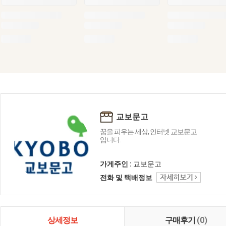
교보문고
꿈을 피우는 세상, 인터넷 교보문고
입니다.
가게주인 :
교보문고
전화 및 택배정보
상세정보
구매후기
(0)