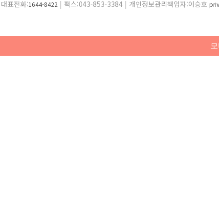
대표전화:
| 팩스:043-853-3384 | 개인정보관리책임자:이승호
1644-8422
pr
모