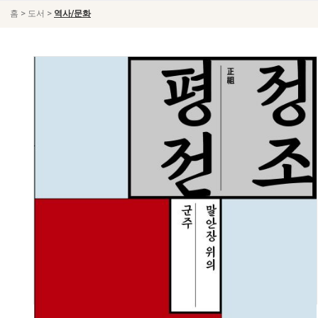
>
>
홈
도서
역사/문화