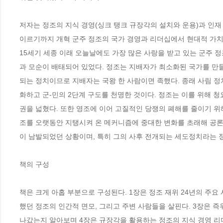
저자는 정조의 지식 경영(싱크 탱크 규장각의 설치와 운용)과 인재 
이르기까지 개혁 군주 정조의 국가 경영과 리더십에서 현대적 가치를
15세기 세종 이래 오늘날에도 가장 많은 사랑을 받고 있는 군주 
과 모순이 배태되어 있었다. 정조는 지배자가 최소화된 국가를 만들
되는 정치이므로 지배자는 국왕 한 사람이면 족했다. 종래 사림 정치의
화하고 군-민의 2단계 구도를 천명한 것이다. 정조는 이를 위해 
권을 넓혔다. 또한 영조에 이어 고질적인 당쟁의 폐해를 줄이기 위
조를 오랫동안 지탱시켜 온 메커니즘에 중대한 변화를 초래해 공론
이 남발되었던 상황이며, 특히 그의 사후 전개되는 세도정치라는 정
책의 구성

책은 크게 아홉 부분으로 구성된다. 1장은 정조 재위 24년의 주요
했던 정조의 인간적 면모, 그리고 주변 사람들을 살핀다. 3장은 즉
나갔는지 알아보며 4장은 규장각을 활용하는 정조의 지식 경영 리더