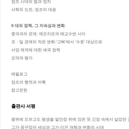
정조 시대의 법과 정치

서학의 도전, 정조의 대응

9 대외 정책, 그 지속성과 변화
중국과의 관계: 재조지은과 예교수번 사이

조ㆍ일 관계의 작은 변화:‘고삐’에서 ‘수호’ 대상으로

서양 제국에 대한 쇄국 정책

요약과 평가

에필로그

정조의 행적과 어록

참고문헌
출판사 서평
왕위에 오르고도 평생을 말안장 위에 앉은 듯 긴장 속에서 살았던 군
그가 꿈꾸었던 세상과 그가 이끈 개혁과 변화의 시대
