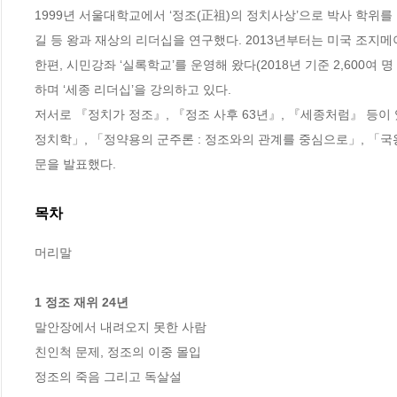
1999년 서울대학교에서 ‘정조(正祖)의 정치사상’으로 박사 학위를
길 등 왕과 재상의 리더십을 연구했다. 2013년부터는 미국 조지메
한편, 시민강좌 ‘실록학교’를 운영해 왔다(2018년 기준 2,600
하며 ‘세종 리더십’을 강의하고 있다.

저서로 『정치가 정조』, 『정조 사후 63년』, 『세종처럼』 등이
정치학」, 「정약용의 군주론 : 정조와의 관계를 중심으로」, 「국
문을 발표했다.
목차
머리말  	

1 정조 재위 24년           
말안장에서 내려오지 못한 사람   

친인척 문제, 정조의 이중 몰입   

정조의 죽음 그리고 독살설    
