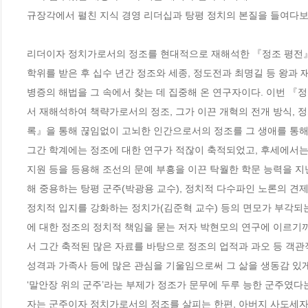
규장각에서 펼친 지식 경영 리더십과 탕평 정치의 본질을 들여다보
리더이자 정치가로서의 정조를 현대적으로 재해석한 『정조 평전』이
학위를 받은 후 십수 년간 정조와 세종, 정도전과 최명길 등 왕과
병증의 해법을 그 속에서 찾는 데 집중해 온 연구자이다. 이번 『
서 재해석하여 책략가로서의 정조, 그가 이끈 개혁의 전개 방식, 
록』을 통해 끊임없이 고뇌한 인간으로서의 정조를 그 생애를 통해 
그간 학계에는 정조에 대한 연구가 적잖이 축적되었고, 후세에서는 
지원 등을 등용해 조선의 문예 부흥을 이끈 탁월한 학문 능력을 
해 중용하는 탕평 군주(박광용 교수), 정치적 다수파인 노론의 견
정치적 입지를 강화하는 정치가(김준혁 교수) 등의 면모가 부각되는
에 대한 정조의 정치적 책임을 묻는 저자 박현모의 연구에 이르기까
서 그간 축적된 많은 자료를 바탕으로 정조의 업적과 과오 등 객관
성격과 가족사 등에 많은 관심을 기울임으로써 그 삶을 생동감 있게 
‘말안장 위의 군주’라는 부제가 정조가 문무에 두루 능한 군주였다는
자는 군주이자 정치가로서의 정조를 살피는 한편, 아버지 사도세자