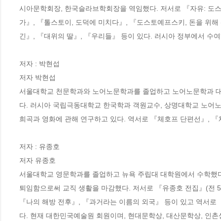
시아문학회장, 한국슬라브학회장을 역임했다. 저서로 『자유: 도스
가』, 『톨스토이, 도덕에 미치다』, 『도스토예프스키, 돈을 위해
긴』, 『대위의 딸』, 『우리들』 등이 있다. 러시아 정부에서 수
저자 : 박현섭

저자 박현섭 	

서울대학교 천문학과와 노어노문학과를 졸업하고 노어노문학과 대학
다. 러시아 국립극동대학교 한국학과 객원교수, 상명대학교 노어
희곡과 영화에 관해 연구하고 있다. 역서로 『체호프 단편선』, 『
저자 : 유종호

저자 유종호 	

서울대학교 영문학과를 졸업하고 뉴욕 주립대 대학원에서 수학했다
퇴임함으로써 교직 생활을 마감했다. 저서로 『유종호 전집』(전 5
『나의 해방 전후』, 『과거라는 이름의 외국』 등이 있고 역서로 
다. 현재 대한민국예술원 회원이며, 현대문학상, 대산문학상, 인촌