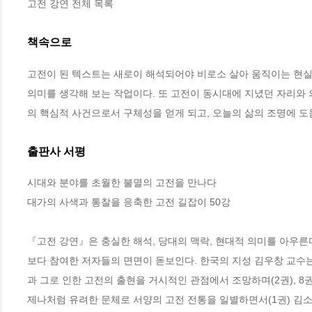
고전 강연 전체 목록
책속으로
고전이 된 텍스트는 새로이 해석되어야 비로소 살아 움직이는 현실
의미를 생각해 보는 작업이다. 또 고전이 동시대에 지녔던 자리와
의 핵심적 사건으로서 구체성을 얻게 되고, 오늘의 삶의 조명에 도움
출판사 서평
시대와 분야를 초월한 불멸의 고전을 만나다

대가의 사색과 통찰을 응축한 고전 길잡이 50강

『고전 강연』은 충실한 해석, 당대의 맥락, 현대적 의미를 아우른
보다 참여한 저자들의 면면이 돋보인다. 한국의 지성 김우창 교수
과 그로 인한 고전의 출현을 거시적인 관점에서 조망하며(2권), 8
제나처럼 유려한 문체로 서양의 고전 전통을 일별하면서(1권) 김소월