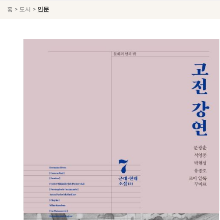
>
>
홈
도서
인문