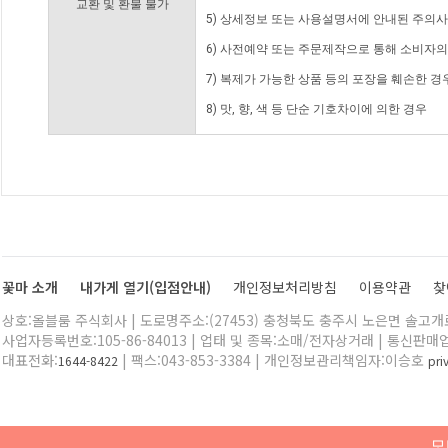
교환 및 환불 불가
5) 상세정보 또는 사용설명서에 안내된 주의사
6) 사전예약 또는 주문제작으로 통해 소비자
7) 복제가 가능한 상품 등의 포장을 훼손한 경
8) 맛, 향, 색 등 단순 기호차이에 의한 경우
꽃마 소개
내가게 열기(입점안내)
개인정보처리방침
이용약관
찾
상호:올블룸 주식회사 | 도로명주소:(27453) 충청북도 충주시 노은면 솔고개로 
사업자등록번호:105-86-84013 | 업태 및 종목:소매/전자상거래 | 통신판매
대표전화:
| 팩스:043-853-3384 | 개인정보관리책임자:이승호
1644-8422
pr
모