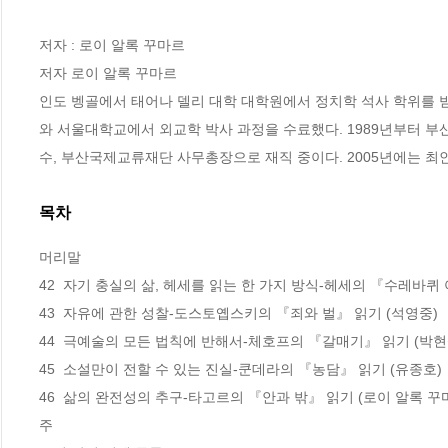
저자 : 로이 알록 꾸마르

저자 로이 알록 꾸마르 	

인도 벵골에서 태어나 델리 대학 대학원에서 정치학 석사 학위를 받
와 서울대학교에서 외교학 박사 과정을 수료했다. 1989년부터
수, 부산국제교류재단 사무총장으로 재직 중이다. 2005년에는 
목차
머리말

42  자기 충실의 삶, 헤세를 읽는 한 가지 방식-헤세의 『수레바퀴
43  자유에 관한 성찰-도스토옙스키의 『죄와 벌』 읽기 (석영중)

44  극예술의 모든 법칙에 반해서-체호프의 『갈매기』 읽기 (박현섭
45  소설만이 전할 수 있는 진실-쿤데라의 『농담』 읽기 (유종호)

46  삶의 완전성의 추구-타고르의 『안과 밖』 읽기 (로이 알록 꾸마
주
