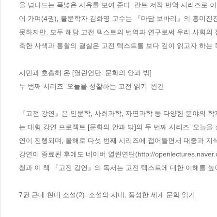
을 넘나드는 폭넓은 사유를 보여 준다. 칸트 저작 번역 시리즈로 
어 가며(4권), 불문학자 김화영 교수는 『마담 보바리』의 흥미진진
못하지만, 모두 해당 고전 텍스트의 번역과 연구로써 우리 사회의 
축한 사색과 통찰의 결실은 고전 텍스트를 보다 깊이 읽고자 하는 독
시민과 호흡해 온 [열린연단: 문화의 안과 밖]

두 번째 시리즈 ‘오늘을 성찰하는 고전 읽기’ 완간

『고전 강연』은 인문학, 사회과학, 자연과학 등 다양한 분야의 
는 대형 강연 프로젝트 [문화의 안과 밖]의 두 번째 시리즈 ‘오늘을 
연이 진행되며, 올해로 다섯 번째 시리즈에 접어들면서 대중과 지식
강연이 종료된 후에도 네이버 열린연단(http://openlectures.
청과 이 책 『고전 강연』의 독서는 고전 텍스트에 대한 이해를 높이
7권 근대 현대 소설(2): 소설의 시대, 풍성한 세계 문학 읽기
