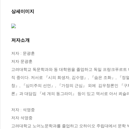
상세이미지
저자소개
저자 : 문광훈

저자 문광훈 	

고려대학교 독문학과와 동 대학원을 졸업하고 독일 프랑크푸르트 
직 중이다. 저서로 『시의 희생자, 김수영』, 『숨은 조화』, 『
창』, 『심미주의 선언』, 『가장의 근심』 외에  김우창론인 『
론』과 대담집 『세 개의 동그라미』 등이 있고 역서로 아서 쾨슬러
저자 : 석영중

저자 석영중 	

고려대학교 노어노문학과를 졸업하고 오하이오 주립대에서 문학 박