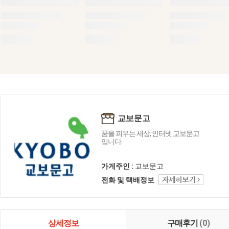
교보문고
꿈을 피우는 세상, 인터넷 교보문고
입니다.
가게주인 :
교보문고
전화 및 택배정보
상세정보
구매후기
(0)