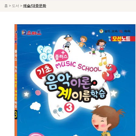
>
>
홈
도서
예술/대중문화