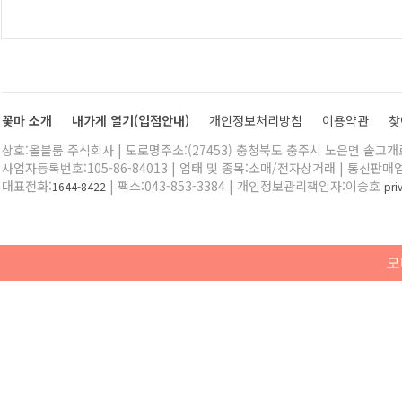
꽃마 소개
내가게 열기(입점안내)
개인정보처리방침
이용약관
찾
상호:올블룸 주식회사 | 도로명주소:(27453) 충청북도 충주시 노은면 솔고개로 
사업자등록번호:105-86-84013 | 업태 및 종목:소매/전자상거래 | 통신판매
대표전화:
| 팩스:043-853-3384 | 개인정보관리책임자:이승호
1644-8422
pr
모