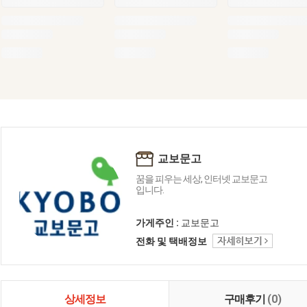
교보문고
꿈을 피우는 세상, 인터넷 교보문고
입니다.
가게주인 :
교보문고
전화 및 택배정보
상세정보
구매후기
(0)