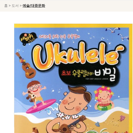
>
>
홈
도서
예술/대중문화