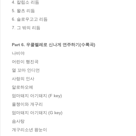
4. 칼립소 리듬

5. 왈츠 리듬

6. 슬로우고고 리듬

7. 그 밖의 리듬

Part 6. 우쿨렐레로 신나게 연주하기(수록곡)
나비야

어린이 행진곡

열 꼬마 인디언

사랑의 인사

알로하오에

엄마돼지 아기돼지 (F key)

올챙이와 개구리

엄마돼지 아기돼지 (G key)

솜사탕

개구리소년 왕눈이
