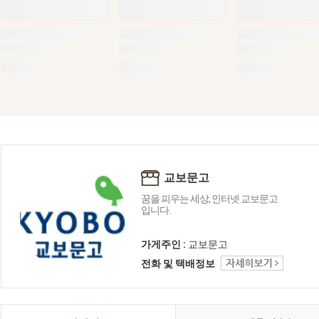
교보문고
꿈을 피우는 세상, 인터넷 교보문고
입니다.
가게주인 :
교보문고
전화 및 택배정보