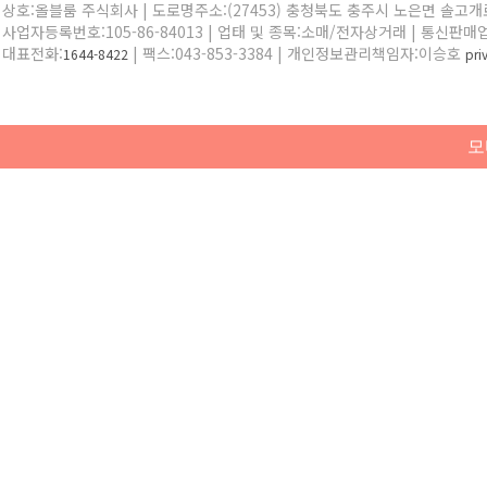
상호:올블룸 주식회사 | 도로명주소:(27453) 충청북도 충주시 노은면 솔고개로 
사업자등록번호:105-86-84013 | 업태 및 종목:소매/전자상거래 | 통신판매
대표전화:
| 팩스:043-853-3384 | 개인정보관리책임자:이승호
1644-8422
pr
모