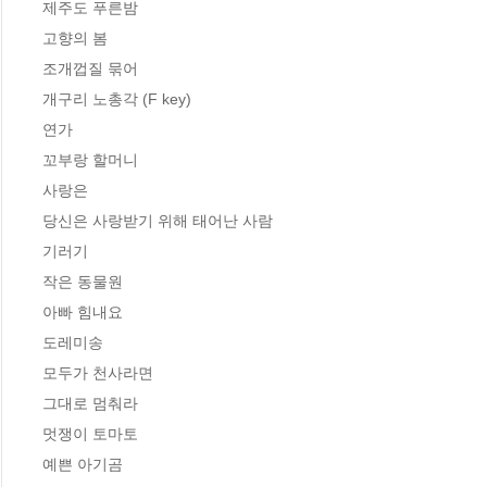
제주도 푸른밤

고향의 봄

조개껍질 묶어

개구리 노총각 (F key)

연가

꼬부랑 할머니

사랑은

당신은 사랑받기 위해 태어난 사람

기러기

작은 동물원

아빠 힘내요

도레미송

모두가 천사라면

그대로 멈춰라

멋쟁이 토마토

예쁜 아기곰
