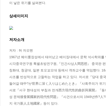
이 낳은 위기를 살펴본다.
상세이미지
저자소개
저자 : 허 자오톈

1967년 헤이룽장성에서 태어났고 베이징대에서 문학 석사학위를
시각중국연구원 특별초빙연구원,『인간사상人間思想』 중국판 편집
칭화대, 청궁대, 일본 토오꾜오대 등에서 객좌교수를 역임했다. 18
사조를 반성적으로 고찰하는 작업을 하고 있다. 저서로『당대 
들어갈 때中?が世界に深く入りはじめたとき』『사회주의가 위기에
서로『서구 현대성의 부침과 전개西方現代性的曲折與展開』『동
성 문제後發展國家的現代性問題』『사건으로서의 1949년作?人?
지 국가新人土地國家』등이 있다.
