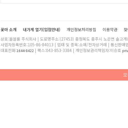
꽃마 소개
내가게 열기(입점안내)
개인정보처리방침
이용약관
찾
상호:올블룸 주식회사 | 도로명주소:(27453) 충청북도 충주시 노은면 솔고개로 
사업자등록번호:105-86-84013 | 업태 및 종목:소매/전자상거래 | 통신판매
대표전화:
| 팩스:043-853-3384 | 개인정보관리책임자:이승호
1644-8422
pr
모