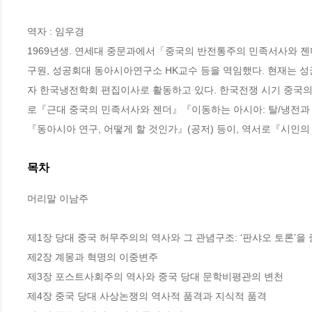
역자 : 임우경

1969년생. 연세대 중문과에서「중국의 반전통주의 민족서사와 젠
구원, 성공회대 동아시아연구소 HK교수 등을 역임했다. 현재는
자 한국냉전학회 편집이사로 활동하고 있다. 한국전쟁 시기 중국의 
로『근대 중국의 민족서사와 젠더』『이동하는 아시아: 탈/냉전과 
『동아시아 연구, 어떻게 할 것인가』(공저) 등이, 역서로『시인
목차
머리말 이남주

제1장 당대 중국 허무주의의 역사와 그 관념구조: ‘판샤오 토론’을 
제2장 계몽과 혁명의 이중변주

제3장 포스트사회주의 역사와 중국 당대 문학비평관의 변천

제4장 중국 당대 사상논쟁의 역사적 품격과 지식적 품격
