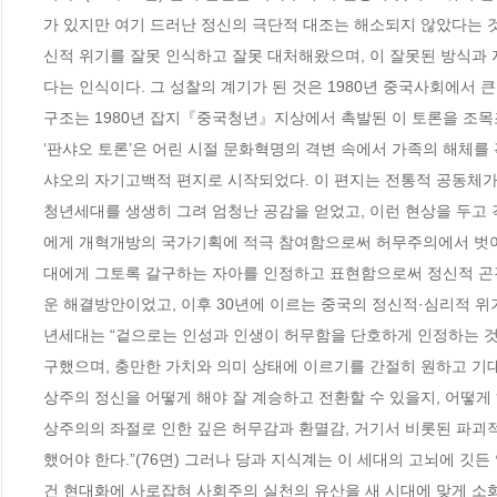
가 있지만 여기 드러난 정신의 극단적 대조는 해소되지 않았다는 것
신적 위기를 잘못 인식하고 잘못 대처해왔으며, 이 잘못된 방식과
다는 인식이다. 그 성찰의 계기가 된 것은 1980년 중국사회에서 큰
구조는 1980년 잡지『중국청년』지상에서 촉발된 이 토론을 조목조
‘판샤오 토론’은 어린 시절 문화혁명의 격변 속에서 가족의 해체를
샤오의 자기고백적 편지로 시작되었다. 이 편지는 전통적 공동체가
청년세대를 생생히 그려 엄청난 공감을 얻었고, 이런 현상을 두고
에게 개혁개방의 국가기획에 적극 참여함으로써 허무주의에서 벗어
대에게 그토록 갈구하는 자아를 인정하고 표현함으로써 정신적 곤경
운 해결방안이었고, 이후 30년에 이르는 중국의 정신적·심리적 위
년세대는 “겉으로는 인성과 인생이 허무함을 단호하게 인정하는 것
구했으며, 충만한 가치와 의미 상태에 이르기를 간절히 원하고 기대
상주의 정신을 어떻게 해야 잘 계승하고 전환할 수 있을지, 어떻게 
상주의의 좌절로 인한 깊은 허무감과 환멸감, 거기서 비롯된 파괴
했어야 한다.”(76면) 그러나 당과 지식계는 이 세대의 고뇌에 
건 현대화에 사로잡혀 사회주의 실천의 유산을 새 시대에 맞게 소