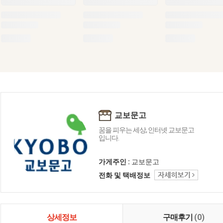
교보문고
꿈을 피우는 세상, 인터넷 교보문고
입니다.
가게주인 :
교보문고
전화 및 택배정보
상세정보
구매후기
(0)