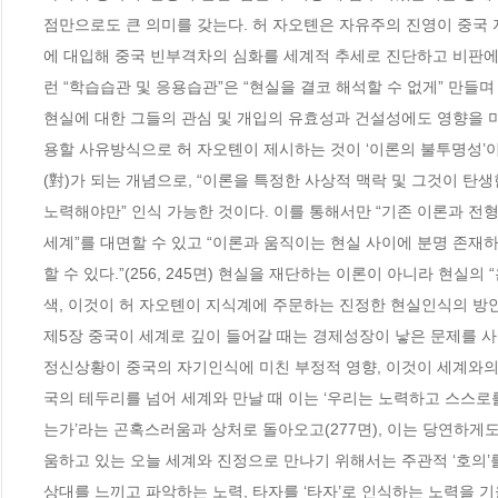
점만으로도 큰 의미를 갖는다. 허 자오톈은 자유주의 진영이 중국
에 대입해 중국 빈부격차의 심화를 세계적 추세로 진단하고 비판에 
런 “학습습관 및 응용습관”은 “현실을 결코 해석할 수 없게” 만들
현실에 대한 그들의 관심 및 개입의 유효성과 건설성에도 영향을 미치
용할 사유방식으로 허 자오톈이 제시하는 것이 ‘이론의 불투명성’이
(對)가 되는 개념으로, “이론을 특정한 사상적 맥락 및 그것이 탄
노력해야만” 인식 가능한 것이다. 이를 통해서만 “기존 이론과 전
세계”를 대면할 수 있고 “이론과 움직이는 현실 사이에 분명 존
할 수 있다.”(256, 245면) 현실을 재단하는 이론이 아니라 현실
색, 이것이 허 자오톈이 지식계에 주문하는 진정한 현실인식의 방안이
제5장 중국이 세계로 깊이 들어갈 때는 경제성장이 낳은 문제를 
정신상황이 중국의 자기인식에 미친 부정적 영향, 이것이 세계와의
국의 테두리를 넘어 세계와 만날 때 이는 ‘우리는 노력하고 스스
는가’라는 곤혹스러움과 상처로 돌아오고(277면), 이는 당연하
움하고 있는 오늘 세계와 진정으로 만나기 위해서는 주관적 ‘호의’를
상대를 느끼고 파악하는 노력, 타자를 ‘타자’로 인식하는 노력을 기울