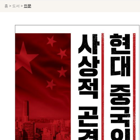
>
>
홈
도서
인문