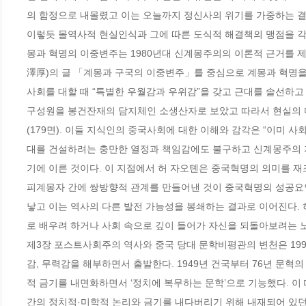
의 함정으로 내몰렸고 이는 오늘까지 정신사의 위기를 가중하는 결과
이렇듯 몰역사적 현실인식과 그에 따른 도식적 해결책의 맹점을 각
몽과 혁명의 이중변주는 1980년대 신계몽주의의 이론적 근거를 
澤厚)의 글 「계몽과 구국의 이중변주」를 중심으로 계몽과 혁명
사회를 대할 때 “특별한 우월감과 우위감”을 갖고 근대를 솔선하고
구성원을 봉건잔재의 담지체인 소생산자로 보았고 따라서 현실의 
(179면). 이들 지식인의 중국사회에 대한 이해와 감각은 “이미 사
대를 건설하려는 충만한 열정과 책임감에도 불구하고 신계몽주의
기에 이른 것이다. 이 지점에서 허 자오톈은 중국혁명의 의미를 재
피계몽자 간에 쌍방향적 관계를 만들어낸 것이 중국혁명의 성공요인
낳고 이는 역사의 다른 발전 가능성을 봉쇄하는 결과로 이어진다. 
로 배우려 하거나 사회 속으로 깊이 들어가 자신을 되돌아보려는 노력”
제3장 포스트사회주의 역사와 중국 당대 문학비평관의 변천은 19
감, 무력감을 해부하면서 출발한다. 1949년 건국부터 76년 문
적 금기를 내면화하면서 ‘정치에 복무하는 문학’으로 기능했다. 이 
간의 정치적·미학적 논리와 금기를 내다버리기 위해 내재되어 있던 역