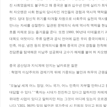
진 사회였음에도 불구하고 왜 중국은 불과 십수년 만에 실리가 최우
허 자오톈은 사회 현실의 당사자인 개인들의 경험과 역사적 맥락을
한다. 당대 정신적 위기를 타개할 자원으로 사회주의 실천의 역사를
만나는 자세를 성찰한다. 일관된 문제의식 속에 역사적 맥락을 현실
흐름 자체로 읽는 즐거움을 준다. 또한 1980, 90년대 이데올로기
대목도 여럿이다. 주류 담론과 공식 언어에 길든 우리 중국이해의 
민족, 여성, 냉전 등의 문제의식을 통해 중국의 근대 경험을 천착
전담론을 탐색해온 이남주 성공회대 교수가 해제를 붙여 허 자오톈 
중국 공산당과 지식계에 던지는 날카로운 질문

: 혁명적 이상주의와 경제기적 뒤에 가중되는 불안과 허무의 근원을
“오늘날 세계 어느 정당, 어느 국가, 어느 민족이 자부할 만하냐
대답할 수 있다.” “혹자는 시대가 전진하고 있다고 말하지만 저에게
위대한 사업이 있다고 말하지만 저는 그것이 어디에 있는지 모르겠
니다.”(301, 96면) 앞의 발언은 국가주석 시 진핑의 것이고 뒤의 