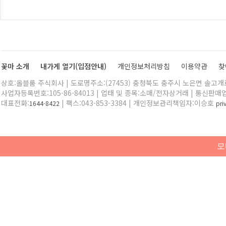
꽃마 소개
내가게 열기(입점안내)
개인정보처리방침
이용약관
찾
상호:올블룸 주식회사 | 도로명주소:(27453) 충청북도 충주시 노은면 솔고개로 
사업자등록번호:105-86-84013 | 업태 및 종목:소매/전자상거래 | 통신판매
대표전화:
| 팩스:043-853-3384 | 개인정보관리책임자:이승호
1644-8422
pr
모