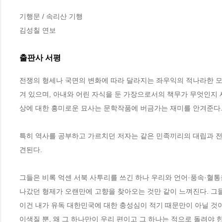
기행문 / 속리산 기행

김성칠 연보
출판사 서평
전쟁의 형세나 국면의 변화에 따라 달라지는 좌우익의 적나라한 모
겨 있으며, 아내와 어린 자식을 둔 가장으로서의 책무가 무엇인지 
상에 대한 흥미로운 묘사는 문학작품에 버금가는 재미를 안겨준다. 
특히 역사를 공부하고 가르치던 저자는 같은 민족끼리의 대립과 전
견된다. 

그들은 비록 억센 서북 사투리를 쓰긴 하나 우리와 언어·풍속·혈통
나갔던 형제가 오랜만에 고향을 찾아오는 것만 같이 느껴진다. 그들
이건 내가 유독 대한민국에 대한 충성심이 적기 때문만이 아닐 것이
이색질 뿐, 왜 그 하나만이 우리 편이고 그 하나는 적으로 돌려야 