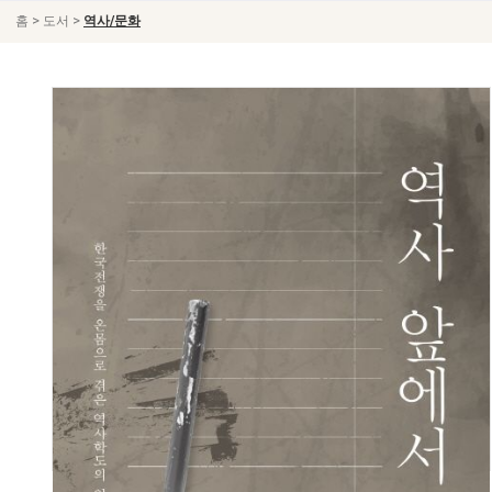
>
>
홈
도서
역사/문화