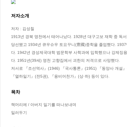
저자소개
저자 : 김성칠

1913년 경북 영천에서 태어나났다. 1928년 대구고보 재학 중 
당선됐고 1934년 큐우슈우 토요꾸니(豊國)중학을 졸업했다. 19
다. 1942년 경성제국대학 법문학부 사학과에 입학했으나 강제징용
다. 1951년(39세) 영천 고향집에서 괴한의 저격으로 사망했다.

저서로 『조선역사』(1946) 『국사통론』(1951) 『동양사 개설』(
『열하일기』(전5권), 『용비어천가』(상·하) 등이 있다.
목차
책머리에 / 아버지 일기를 떠나보내며

일러두기
