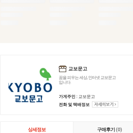
교보문고
꿈을 피우는 세상, 인터넷 교보문고
입니다.
가게주인 :
교보문고
전화 및 택배정보
상세정보
구매후기
(0)