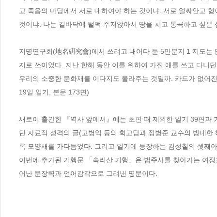
고 죽음의 마당에서 서로 대하여야 하는 것이냐. 서로 얼싸안고 형
것이냐. 나는 길바닥에 털퍽 주저앉아서 땅을 치고 통곡하고 싶은 심정이었
지명연구회(地名硏究會)에서 쓰려고 내어다 둔 5만분지 1 지도는
지로 쓰이었다. 지난 한해 동안 이를 위하여 가진 애를 쓰고 다니던
우리의 소중한 문화재를 이다지도 몰라주는 것일까. 카드가 없어진 일
19일 일기, 본문 173면)

새로이 출간한 『역사 앞에서』에는 초판 때 제외한 일기 39편과 
던 자료적 성격의 글(고병익 등의 회고담과 정병준 교수의 방대한 해
록 모양새를 가다듬었다. 그리고 일기에 등장하는 김성칠의 셋째아
이번에 추가된 기행문 「속리산 기행」은 법주사를 찾아가는 여정을
어난 문장력과 언어감각으로 그려낸 명문이다.