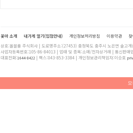
꽃마 소개
내가게 열기(입점안내)
개인정보처리방침
이용약관
찾
상호:올블룸 주식회사 | 도로명주소:(27453) 충청북도 충주시 노은면 솔고개로 
사업자등록번호:105-86-84013 | 업태 및 종목:소매/전자상거래 | 통신판매
대표전화:
| 팩스:043-853-3384 | 개인정보관리책임자:이승호
1644-8422
pr
모