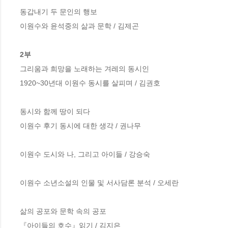
동갑내기 두 문인의 행보

이원수와 윤석중의 삶과 문학 / 김제곤

2부
그리움과 희망을 노래하는 겨레의 동시인

1920~30년대 이원수 동시를 살피며 / 김권호

동시와 함께 땅이 되다

이원수 후기 동시에 대한 생각 / 권나무

이원수 도시와 나, 그리고 아이들 / 강승숙

이원수 소년소설의 인물 및 서사담론 분석 / 오세란

삶의 공포와 문학 속의 공포

『아이들의 호수』읽기 / 김지은
