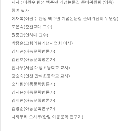
저자 : 이원수 탄생 백주년 기념논문집 준비위원회 (엮음)

참여 필자

이재복(이원수 탄생 백주년 기념논문집 준비위원회 위원장)

조은숙(춘천교대 교수)

원종찬(인하대 교수)

박종순(고향의봄기념사업회 이사)

김제곤(아동문학평론가)

김권호(아동문학평론가)

권나무(서울 대방초등학교 교사)

강승숙(인천 만석초등학교 교사)

오세란(아동문학평론가)

김지은(아동문학평론가)

임지연(아동문학평론가)

김영순(아동문학연구자)

나까무라 오사무(한일 아동문학 연구자)