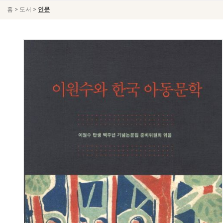
>
>
홈
도서
인문