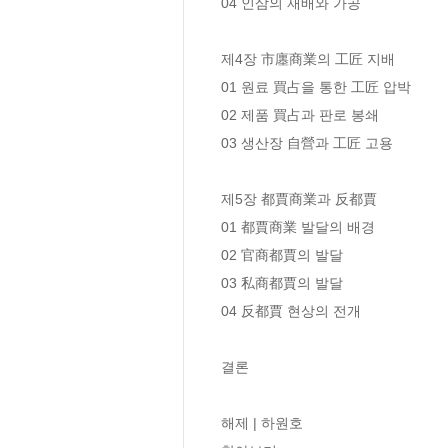
04 인삼의 재배와 가공 

제4장 市廛商業의 工匠 지배

01 원료 買占을 통한 工匠 압박 

02 제품 買占과 판로 봉쇄 

03 생산장 自營과 工匠 고용 

제5장 都賈商業과 反都賈

01 都賈商業 발달의 배경 

02 官商都賈의 발달 

03 私商都賈의 발달 

04 反都賈 현상의 전개 

결론 

해제 | 하원호 
