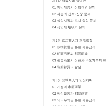
제1장 실학자의 상업관

01 양반계층의 상업경영 문제 

02 자본의 집적?집중 문제 

03 상설시장과 도시 형성 문제 

04 상업세 增收의 문제 

제2장 京江商人과 造船都賈

01 穀物賃運을 통한 자본집적 

02 船商活動과 都賈商業 

03 都賈商業의 심화와 수요자층의 반발
04 造船都賈의 발달 

제3장 開城商人과 인삼재배

01 개성의 市廛商業 

02 행상활동과 都賈商業 

03 외국무역을 통한 자본집적 
