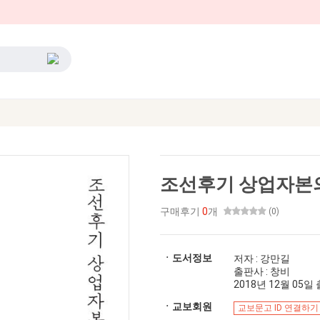
조선후기 상업자본
구매후기
0
개
(0)
ㆍ도서정보
저자 : 강만길
출판사 : 창비
2018년 12월 05일 출
ㆍ교보회원
교보문고 ID 연결하기