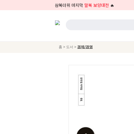
삼복더위 마지막
말복 보양대전
🔥
>
>
홈
도서
경제/경영