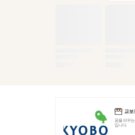
교보
꿈을 피우는
입니다.