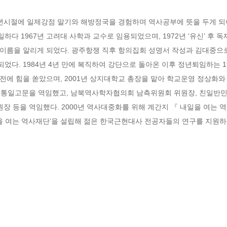
 소년시절에 일제강점 말기와 해방정국을 경험하며 역사공부에 뜻을 두게 되
다 1967년 고려대 사학과 교수로 임용되었으며, 1972년 ‘유신’ 후 
이름을 알리게 되었다. 광주항쟁 직후 항의집회 성명서 작성과 김대중으
다. 1984년 4년 만에 복직하여 강단으로 돌아온 이후 정년퇴임하는 
전에 힘을 쏟았으며, 2001년 상지대학교 총장을 맡아 학교운영 정상화와
 통일고문을 역임했고, 남북역사학자협의회 남측위원회 위원장, 친일반
 등을 역임했다. 2000년 역사대중화를 위해 계간지 『 내일을 여는 역
일을 여는 역사재단’을 설립해 젊은 한국근현대사 전공자들의 연구를 지원하