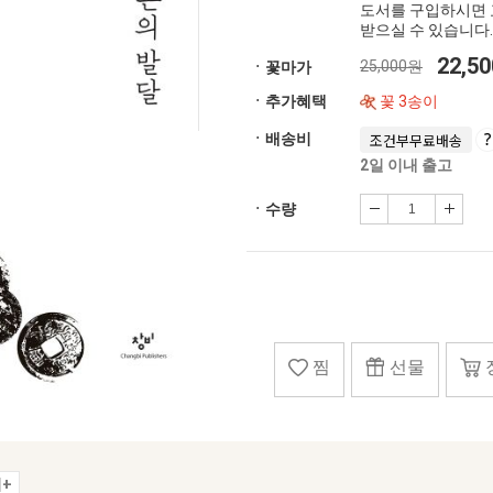
도서를 구입하시면 
받으실 수 있습니다.
22,5
25,000원
ㆍ꽃마가
ㆍ추가혜택
꽃 3송이
ㆍ배송비
조건부무료배송
2일 이내 출고
ㆍ수량
찜
선물
+