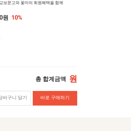
교보문고와 꽃마의 회원혜택을 함께
00원
10%
원
총 합계금액
장바구니 담기
바로 구매하기